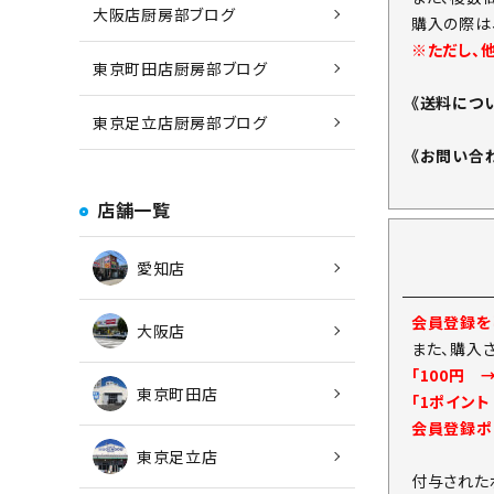
大阪店厨房部ブログ
購入の際は
※ただし、
東京町田店厨房部ブログ
《送料につ
東京足立店厨房部ブログ
《お問い合
店舗一覧
愛知店
会員登録をし
大阪店
また、購入
「100円 
東京町田店
「1ポイン
会員登録ポ
東京足立店
付与された