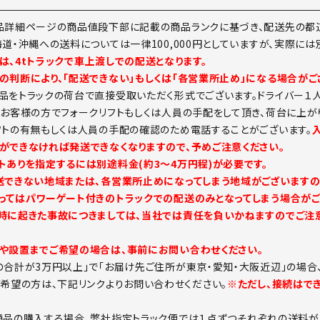
品詳細ページの商品値段下部に記載の商品ランクに基づき、配送先の都道
海道・沖縄への送料については一律100,000円としていますが、実際に
は、4tトラックで車上渡しでの配送となります。
の判断により、「配送できない」もしくは「各営業所止め」になる場合がご
品をトラックの荷台で直接受取いただく形式でございます。ドライバー１
。お客様の方でフォークリフトもしくは人員の手配をして頂き、荷台に上が
フトの有無もしくは人員の手配の確認のため電話することがございます。
ができなければ発送できなくなりますので、予めご注意ください。
トありを指定するには別途料金(約3～4万円程)が必要です。
送できない地域または、各営業所止めになってしまう地域がございますの
ってはパワーゲート付きのトラックでの配送のみとなってしまう場合がご
時に起きた事故につきましては、当社では責任を負いかねますのでご注意
や設置までご希望の場合は、事前にお問い合わせください。
の合計が3万円以上」で「お届け先ご住所が東京・愛知・大阪近辺」の場合
ご希望の方は、下記リンクよりお問い合わせください。
※ただし、接続はで
商品の購入する場合、弊社指定トラック便では１点ずつそれぞれの送料が