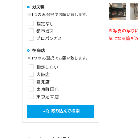
ガス種
※1つのみ選択でお願い致します。
指定なし
※写真の写りに
都市ガス
プロパンガス
気になる箇所が
在庫店
※1つのみ選択でお願い致します。
指定しない
大阪店
愛知店
東京町田店
東京足立店
絞り込んで検索
manage_search