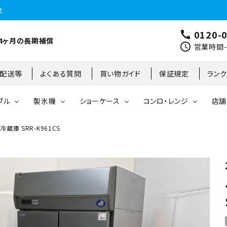
立
0120-
call
4ヶ月の長期補償
schedule
営業時間-9
･配送等
よくある質問
買い物ガイド
保証規定
ラン
ブル
製氷機
ショーケース
コンロ・レンジ
店舗
蔵庫 SRR-K961CS
コールドテーブル
縦型冷凍庫
台下冷凍庫
35kg
リーチインタイプ
ガステーブル
大阪店
製氷機
縦型冷凍冷蔵庫
台下冷凍冷蔵庫
45kg
オープンショーケース
ガスレンジ
東京町田店
対面ショーケース
75kg
ホットショーケース
ネタケース
85kg