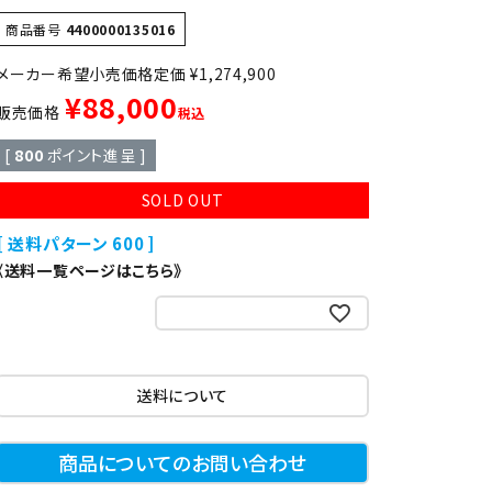
異形
ゆで麺機
商品番号
4400000135016
定価
¥
1,274,900
製菓・製パン機器
¥
88,000
販売価格
税込
[
800
ポイント進呈 ]
店舗用家具
SOLD OUT
送料パターン
600
《送料一覧ページはこちら》
お気に入りに登録する
送料について
商品についてのお問い合わせ