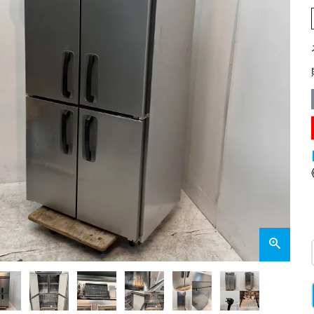
業務用オーブン
チップ・フレークアイス
フライヤー
ビッグアイス・その他
スープレンジ
その他熱機器
その他調理機器
板金物・シンク・調理台