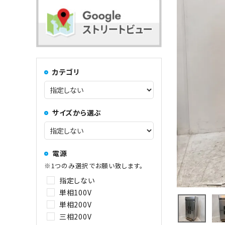
コンロ・レンジ
100kg以上
中華レンジ
カテゴリ
コーヒーマシン関連
サイズから選ぶ
その他
電源
※1つのみ選択でお願い致します。
指定しない
単相100V
単相200V
三相200V