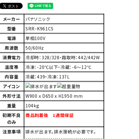
メーカー
パナソニック
型番
SRR-K961CS
電源
単相100V
周波数
50/60Hz
消費電力
冷却時：328/328・霜取時：442/442W
温度帯
冷凍：-20℃以下・冷蔵：-6～12℃
内容量
冷蔵：439・冷凍：137L
アイコン
外形寸法
W900 x D650 x H1950 mm
重量
104kg
初期不良
商品到着後 1週間保証
のみ
注意事項
排水が出ます。排水接続が必要です。
-------------------------------------