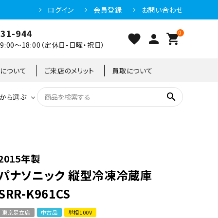
ログイン
会員登録
お問い合わせ
031-944
0
favorite
person
shopping_cart
:00～18:00（定休日-日曜・祝日）
クについて
ご来店のメリット
買取について
search
から選ぶ
洗浄機器
恒温高湿庫
恒温高湿庫
55kg
冷凍ショーケース
IH・電磁調理器・電気コンロ
東京足立店
2015年製
パナソニック 縦型冷凍冷蔵庫
冷凍ストッカー
95kg
SRR-K961CS
東京足立店
中古品
単相100V