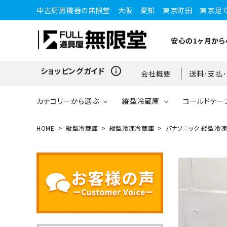
中古厨房機器の無限堂 大阪 愛知 東京町田 東京足
安心の1ヶ月から
info_outline
ショッピングガイド
会社概要
送料･支払
カテゴリーから選ぶ
縦型冷蔵庫
コールドテー
HOME
縦型冷蔵庫
縦型冷凍冷蔵庫
パナソニック 縦型冷凍冷
縦型冷蔵庫
縦型冷蔵庫
台下冷蔵庫
20kg～25kg
小型ショーケース
ガスコンロ
愛知店
ブラストチラー・ショックフ
ワインセラー・ワインクーラ
ショーケース
ドロワータイプ・他
65kg
リーザー
ー