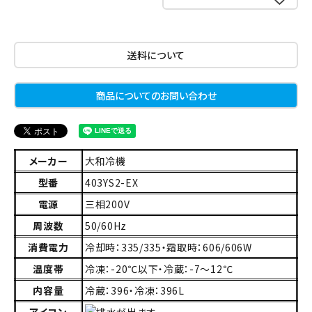
送料について
商品についてのお問い合わせ
メーカー
大和冷機
型番
403YS2-EX
電源
三相200V
周波数
50/60Hz
消費電力
冷却時：335/335・霜取時：606/606W
温度帯
冷凍：-20℃以下・冷蔵：-7～12℃
内容量
冷蔵：396・冷凍：396L
アイコン