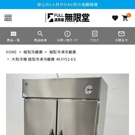
安心の1ヶ月から4ヶ月の長期補償
0
favorite
shopping_cart
view_module
search
info_outline
mail_outline
商品一覧
商品検索
お買い物ガイド
ブログ
お問合せ
HOME
縦型冷蔵庫
縦型冷凍冷蔵庫
大和冷機 縦型冷凍冷蔵庫 403YS2-EX