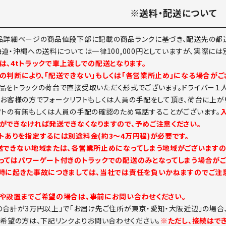
※送料・配送について
品詳細ページの商品値段下部に記載の商品ランクに基づき、配送先の都道
海道・沖縄への送料については一律100,000円としていますが、実際に
は、4tトラックで車上渡しでの配送となります。
の判断により、「配送できない」もしくは「各営業所止め」になる場合がご
品をトラックの荷台で直接受取いただく形式でございます。ドライバー１
。お客様の方でフォークリフトもしくは人員の手配をして頂き、荷台に上が
フトの有無もしくは人員の手配の確認のため電話することがございます。
ができなければ発送できなくなりますので、予めご注意ください。
トありを指定するには別途料金(約3～4万円程)が必要です。
送できない地域または、各営業所止めになってしまう地域がございますの
ってはパワーゲート付きのトラックでの配送のみとなってしまう場合がご
時に起きた事故につきましては、当社では責任を負いかねますのでご注意
や設置までご希望の場合は、事前にお問い合わせください。
の合計が3万円以上」で「お届け先ご住所が東京・愛知・大阪近辺」の場合
ご希望の方は、下記リンクよりお問い合わせください。
※ただし、接続はで