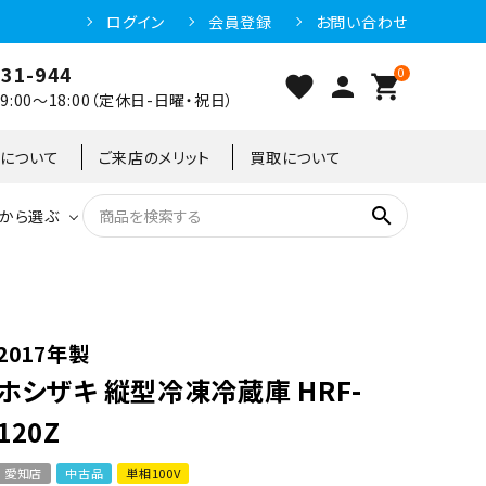
ログイン
会員登録
お問い合わせ
031-944
0
favorite
person
shopping_cart
:00～18:00（定休日-日曜・祝日）
クについて
ご来店のメリット
買取について
search
から選ぶ
洗浄機器
恒温高湿庫
恒温高湿庫
55kg
冷凍ショーケース
IH・電磁調理器・電気コンロ
東京足立店
2017年製
ホシザキ 縦型冷凍冷蔵庫 HRF-
冷凍ストッカー
95kg
120Z
愛知店
中古品
単相100V