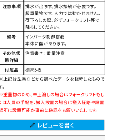
注意事項
排水が出ます。排水接続が必要です。
超重量物です。人力では動かせません。
荷下ろしの際、必ずフォークリフト等で
降ろしてください。
備考
インバータ制御搭載
本体に傷があります。
その他状
注意書き： 重量注意
態詳細
付属品
棚網5枚
※上記は型番などから調べたデータを抜粋したもので
す。
※重量物のため、車上渡しの場合はフォークリフトもし
くは人員の手配を、搬入設置の場合は搬入経路や設置
場所に設置可能か事前に確認をお願いいたします。
レビューを書く