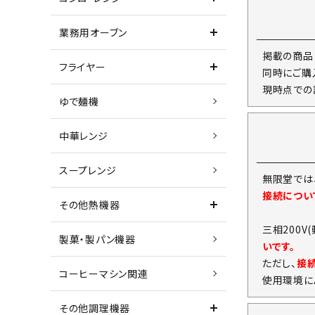
業務用オーブン
掲載の商品
フライヤー
同時にご購
現時点での
ゆで麺機
中華レンジ
スープレンジ
無限堂では
接続につい
その他熱機器
三相200V
製菓・製パン機器
いです。
ただし、
接
コーヒーマシン関連
使用環境に
その他調理機器