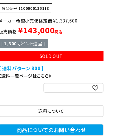
異形
ゆで麺機
商品番号
1100000135113
定価
¥
1,337,600
製菓・製パン機器
¥
143,000
販売価格
税込
[
1,300
ポイント進呈 ]
店舗用家具
SOLD OUT
送料パターン
800
《送料一覧ページはこちら》
お気に入りに登録する
送料について
商品についてのお問い合わせ