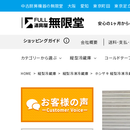
中古厨房機器の無限堂 大阪 愛知 東京町田 東京足
安心の1ヶ月から
info_outline
ショッピングガイド
会社概要
送料･支払
カテゴリーから選ぶ
縦型冷蔵庫
コールドテー
HOME
縦型冷蔵庫
縦型冷凍冷蔵庫
ホシザキ 縦型冷凍冷蔵庫
縦型冷蔵庫
縦型冷蔵庫
台下冷蔵庫
20kg～25kg
小型ショーケース
ガスコンロ
愛知店
ブラストチラー・ショックフ
ワインセラー・ワインクーラ
ショーケース
ドロワータイプ・他
65kg
リーザー
ー