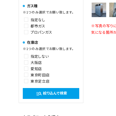
ガス種
※1つのみ選択でお願い致します。
指定なし
※写真の写りに
都市ガス
プロパンガス
気になる箇所が
在庫店
※1つのみ選択でお願い致します。
指定しない
大阪店
愛知店
東京町田店
東京足立店
絞り込んで検索
manage_search