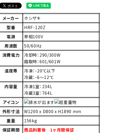
メーカー
ホシザキ
型番
HRF-120Z
電源
単相100V
周波数
50/60Hz
消費電力
冷却時：290/300W
霜取時：601/601W
温度帯
冷凍：-20℃以下
冷蔵：-6～12℃
内容量
冷凍1室：234L
冷蔵3室：764L
アイコン
外形寸法
W1200 x D800 x H1890 mm
重量
156kg
保証期間
商品到着後 1ヶ月間保証