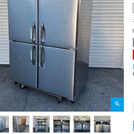
業務用オーブン
チップ・フレークアイス
フライヤー
ビッグアイス・その他
スープレンジ
その他熱機器
その他調理機器
板金物・シンク・調理台