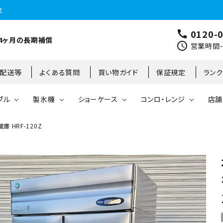
立
0120-
call
4ヶ月の長期補償
schedule
営業時間-9
･配送等
よくある質問
買い物ガイド
保証規定
ラン
ブル
製氷機
ショーケース
コンロ・レンジ
店舗
 HRF-120Z
コールドテーブル
縦型冷凍庫
台下冷凍庫
35kg
リーチインタイプ
ガステーブル
大阪店
製氷機
縦型冷凍冷蔵庫
台下冷凍冷蔵庫
45kg
オープンショーケース
ガスレンジ
東京町田店
対面ショーケース
75kg
ホットショーケース
ネタケース
85kg