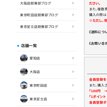
ださい。
大阪店厨房部ブログ
また、複数
購入の際は
東京町田店厨房部ブログ
※ただし、
東京足立店厨房部ブログ
《送料につ
《お問い合
店舗一覧
愛知店
大阪店
会員登録をし
また、購入
東京町田店
「100円 
「1ポイン
東京足立店
会員登録ポ