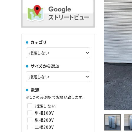
コンロ・レンジ
100kg以上
中華レンジ
カテゴリ
コーヒーマシン関連
サイズから選ぶ
その他
電源
※1つのみ選択でお願い致します。
指定しない
単相100V
単相200V
三相200V