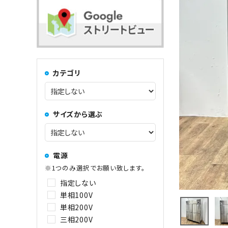
コンロ・レンジ
100kg以上
中華レンジ
カテゴリ
コーヒーマシン関連
サイズから選ぶ
その他
電源
※1つのみ選択でお願い致します。
指定しない
単相100V
単相200V
三相200V