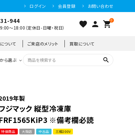
ログイン
会員登録
お問い合わせ
031-944
0
favorite
person
shopping_cart
:00～18:00（定休日-日曜・祝日）
クについて
ご来店のメリット
買取について
search
から選ぶ
洗浄機器
恒温高湿庫
恒温高湿庫
55kg
冷凍ショーケース
IH・電磁調理器・電気コンロ
東京足立店
2019年製
フジマック 縦型冷凍庫
冷凍ストッカー
95kg
FRF1565KiP3 ※備考欄必読
特価商品
大阪店
中古品
三相200V