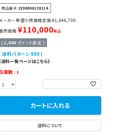
異形
ゆで麺機
商品番号
2200000128114
定価
¥
1,646,700
製菓・製パン機器
¥
110,000
販売価格
税込
[
1,000
ポイント進呈 ]
店舗用家具
送料パターン
900
《送料一覧ページはこちら》
在庫数
1
お気に入りに登録する
カートに入れる
送料について