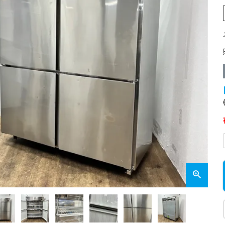
業務用オーブン
チップ・フレークアイス
フライヤー
ビッグアイス・その他
スープレンジ
その他熱機器
その他調理機器
板金物・シンク・調理台