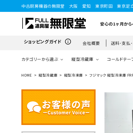
中古厨房機器の無限堂 大阪 愛知 東京町田 東京足
安心の1ヶ月から
info_outline
ショッピングガイド
会社概要
送料･支払
カテゴリーから選ぶ
縦型冷蔵庫
コールドテー
HOME
縦型冷蔵庫
縦型冷凍庫
フジマック 縦型冷凍庫 FRF
縦型冷蔵庫
縦型冷蔵庫
台下冷蔵庫
20kg～25kg
小型ショーケース
ガスコンロ
愛知店
ブラストチラー・ショックフ
ワインセラー・ワインクーラ
ショーケース
ドロワータイプ・他
65kg
リーザー
ー