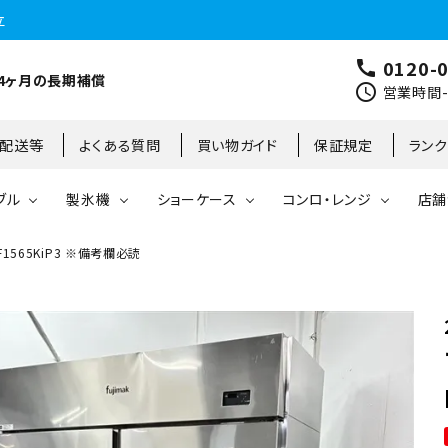
立
0120-
call
4ヶ月の長期補償
schedule
営業時間-9
･配送等
よくある質問
買い物ガイド
保証規定
ラン
ブル
製氷機
ショーケース
コンロ・レンジ
店舗
1565KiP3 ※備考欄必読
コールドテーブル
縦型冷凍庫
台下冷凍庫
35kg
リーチインタイプ
ガステーブル
大阪店
製氷機
縦型冷凍冷蔵庫
台下冷凍冷蔵庫
45kg
オープンショーケース
ガスレンジ
東京町田店
対面ショーケース
75kg
ホットショーケース
ネタケース
85kg