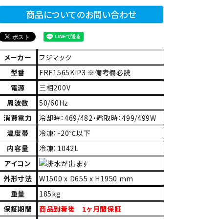
商品についてのお問い合わせ
メーカー
フジマック
型番
FRF1565KiP3 ※備考欄必読
電源
三相200V
周波数
50/60Hz
消費電力
冷却時：469/482・霜取時：499/499W
温度帯
冷凍：-20℃以下
内容量
冷凍：1042L
アイコン
外形寸法
W1500 x D655 x H1950 mm
重量
185kg
保証期間
商品到着後 1ヶ月間保証