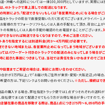
海道・沖縄への送料については一律100,000円としていますが、実際に
は、4tトラックで車上渡しでの配送となります。
の判断により、「配送できない」もしくは「各営業所止め」になる場合がご
品をトラックの荷台で直接受取いただく形式でございます。ドライバー１
。お客様の方でフォークリフトもしくは人員の手配をして頂き、荷台に上が
フトの有無もしくは人員の手配の確認のため電話することがございます。
ができなければ発送できなくなりますので、予めご注意ください。
トありを指定するには別途料金(約3～4万円程)が必要です。
送できない地域または、各営業所止めになってしまう地域がございますの
ってはパワーゲート付きのトラックでの配送のみとなってしまう場合がご
時に起きた事故につきましては、当社では責任を負いかねますのでご注意
や設置までご希望の場合は、事前にお問い合わせください。
の合計が3万円以上」で「お届け先ご住所が東京・愛知・大阪近辺」の場合
ご希望の方は、下記リンクよりお問い合わせください。
※ただし、接続はで
商品の購入する場合、弊社指定トラック便では１点ずつそれぞれの送料が
、自社便でまとめて配達させてもらう方がお得な場合が多いですので、そ
他店舗在庫の商品を移動する際は、商品1点につき275円～6,050円の