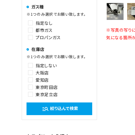
ガス種
※1つのみ選択でお願い致します。
指定なし
※写真の写りに
都市ガス
プロパンガス
気になる箇所が
在庫店
※1つのみ選択でお願い致します。
指定しない
大阪店
愛知店
東京町田店
東京足立店
絞り込んで検索
manage_search