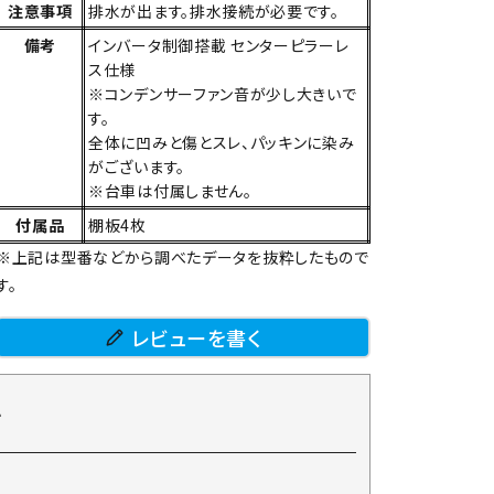
注意事項
排水が出ます。排水接続が必要です。
備考
インバータ制御搭載 センターピラーレ
ス仕様
※コンデンサーファン音が少し大きいで
す。
全体に凹みと傷とスレ、パッキンに染み
がございます。
※台車は付属しません。
付属品
棚板4枚
※上記は型番などから調べたデータを抜粋したもので
す。
レビューを書く
て