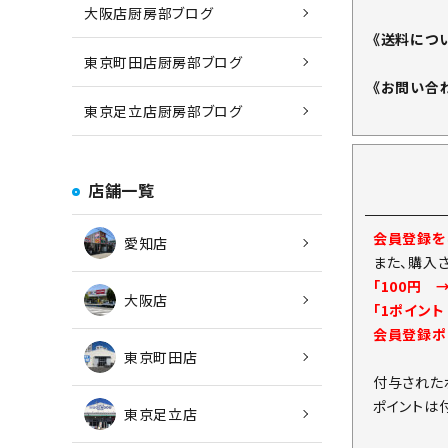
大阪店厨房部ブログ
《送料につ
東京町田店厨房部ブログ
《お問い合
東京足立店厨房部ブログ
店舗一覧
会員登録をし
愛知店
また、購入
「100円 
大阪店
「1ポイン
会員登録ポ
東京町田店
付与された
ポイントは
東京足立店