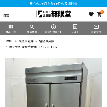
安心の1ヶ月から4ヶ月の長期補償
0
favorite
shopping_cart
view_module
search
info_outline
mail_outline
商品一覧
商品検索
お買い物ガイド
ブログ
お問合せ
HOME
縦型冷蔵庫
縦型冷蔵庫
ホシザキ 縦型冷蔵庫 HR-120BT3-ML