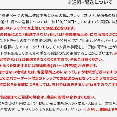
※送料・配送について
品詳細ページの商品値段下部に記載の商品ランクに基づき、配送先の都道
海道・沖縄への送料については一律100,000円としていますが、実際に
は、4tトラックで車上渡しでの配送となります。
の判断により、「配送できない」もしくは「各営業所止め」になる場合がご
品をトラックの荷台で直接受取いただく形式でございます。ドライバー１
。お客様の方でフォークリフトもしくは人員の手配をして頂き、荷台に上が
フトの有無もしくは人員の手配の確認のため電話することがございます。
ができなければ発送できなくなりますので、予めご注意ください。
トありを指定するには別途料金(約3～4万円程)が必要です。
送できない地域または、各営業所止めになってしまう地域がございますの
ってはパワーゲート付きのトラックでの配送のみとなってしまう場合がご
時に起きた事故につきましては、当社では責任を負いかねますのでご注意
や設置までご希望の場合は、事前にお問い合わせください。
の合計が3万円以上」で「お届け先ご住所が東京・愛知・大阪近辺」の場合
ご希望の方は、下記リンクよりお問い合わせください。
※ただし、接続はで