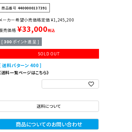
異形
ゆで麺機
商品番号
4400000137391
定価
¥
1,245,200
製菓・製パン機器
¥
33,000
販売価格
税込
[
300
ポイント進呈 ]
店舗用家具
SOLD OUT
送料パターン
400
《送料一覧ページはこちら》
お気に入りに登録する
送料について
商品についてのお問い合わせ