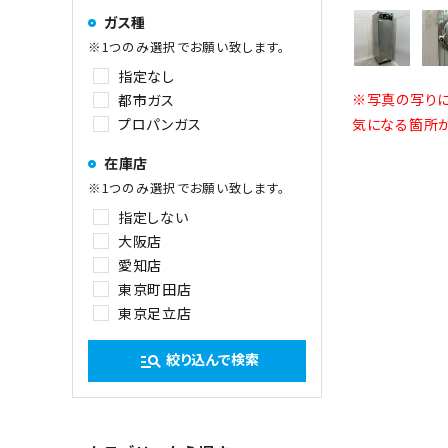
ガス種
※1つのみ選択でお願い致します。
指定なし
※写真の写りに
都市ガス
プロパンガス
気になる箇所が
在庫店
※1つのみ選択でお願い致します。
指定しない
大阪店
愛知店
東京町田店
東京足立店
絞り込んで検索
manage_search