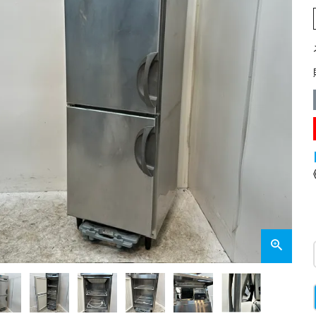
業務用オーブン
チップ・フレークアイス
フライヤー
ビッグアイス・その他
スープレンジ
その他熱機器
その他調理機器
板金物・シンク・調理台