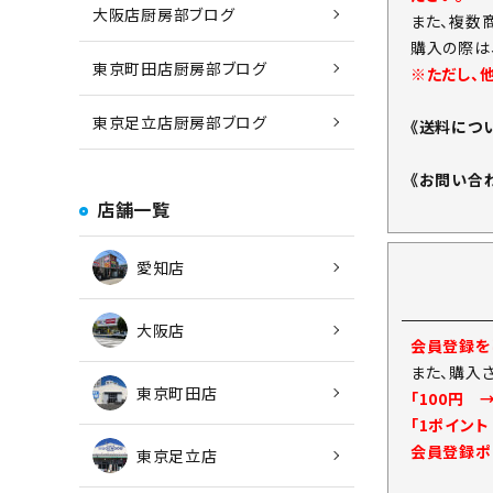
大阪店厨房部ブログ
また、複数
購入の際は
東京町田店厨房部ブログ
※ただし、
東京足立店厨房部ブログ
《送料につ
《お問い合
店舗一覧
愛知店
大阪店
会員登録をし
また、購入
東京町田店
「100円 
「1ポイン
会員登録ポ
東京足立店