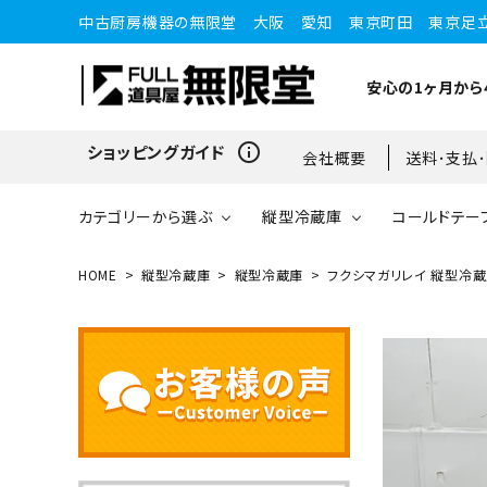
中古厨房機器の無限堂 大阪 愛知 東京町田 東京足
安心の1ヶ月から
info_outline
ショッピングガイド
会社概要
送料･支払
カテゴリーから選ぶ
縦型冷蔵庫
コールドテー
HOME
縦型冷蔵庫
縦型冷蔵庫
フクシマガリレイ 縦型冷蔵庫 
縦型冷蔵庫
縦型冷蔵庫
台下冷蔵庫
20kg～25kg
小型ショーケース
ガスコンロ
愛知店
ブラストチラー・ショックフ
ワインセラー・ワインクーラ
ショーケース
ドロワータイプ・他
65kg
リーザー
ー