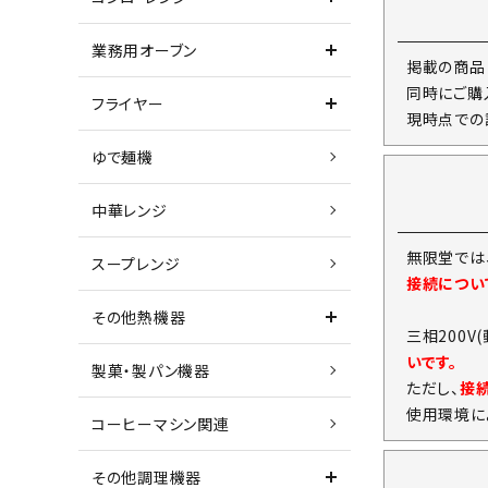
業務用オーブン
掲載の商品
同時にご購
フライヤー
現時点での
ゆで麺機
中華レンジ
無限堂では
スープレンジ
接続につい
その他熱機器
三相200V
いです。
製菓・製パン機器
ただし、
接
使用環境に
コーヒーマシン関連
その他調理機器