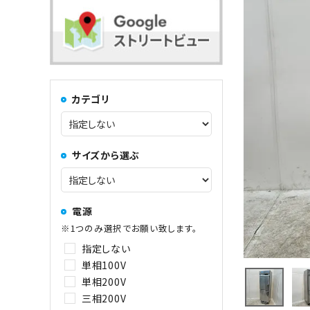
コンロ・レンジ
100kg以上
中華レンジ
カテゴリ
コーヒーマシン関連
サイズから選ぶ
その他
電源
※1つのみ選択でお願い致します。
指定しない
単相100V
単相200V
三相200V