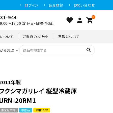
ログイン
会員登録
お問い合わせ
031-944
0
favorite
person
shopping_cart
:00～18:00（定休日-日曜・祝日）
クについて
ご来店のメリット
買取について
search
から選ぶ
洗浄機器
恒温高湿庫
恒温高湿庫
55kg
冷凍ショーケース
IH・電磁調理器・電気コンロ
東京足立店
2011年製
フクシマガリレイ 縦型冷蔵庫
冷凍ストッカー
95kg
URN-20RM1
東京足立店
中古品
単相100V