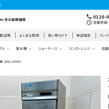
立
0120-
call
4ヶ月の長期補償
schedule
営業時間-9
･配送等
よくある質問
買い物ガイド
保証規定
ラン
ブル
製氷機
ショーケース
コンロ・レンジ
店舗
URN-20RM1
コールドテーブル
縦型冷凍庫
台下冷凍庫
35kg
リーチインタイプ
ガステーブル
大阪店
製氷機
縦型冷凍冷蔵庫
台下冷凍冷蔵庫
45kg
オープンショーケース
ガスレンジ
東京町田店
対面ショーケース
75kg
ホットショーケース
ネタケース
85kg