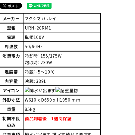
メーカー
フクシマガリレイ
型番
URN-20RM1
電源
単相100V
周波数
50/60Hz
消費電力
冷却時：155/175W
霜取時：230W
温度帯
冷蔵：-5～10℃
内容量
冷蔵：389L
アイコン
外形寸法
W610 x D650 x H1950 mm
重量
85kg
初期不良
商品到着後 1週間保証
のみ
注意事項
排水が出ます。排水接続が必要です。