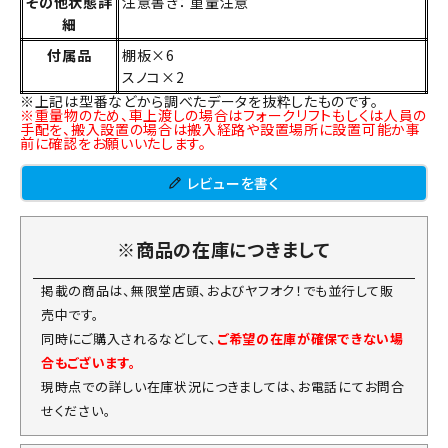
その他状態詳
注意書き： 重量注意
細
付属品
棚板×6
スノコ×2
※上記は型番などから調べたデータを抜粋したものです。
※重量物のため、車上渡しの場合はフォークリフトもしくは人員の
手配を、搬入設置の場合は搬入経路や設置場所に設置可能か事
前に確認をお願いいたします。
レビューを書く
※商品の在庫につきまして
掲載の商品は、無限堂店頭、およびヤフオク！でも並行して販
売中です。
同時にご購入されるなどして、
ご希望の在庫が確保できない場
合もございます。
現時点での詳しい在庫状況につきましては、お電話にてお問合
せください。