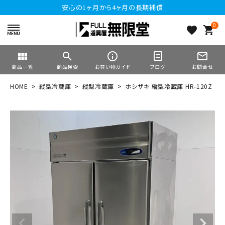
安心の1ヶ月から4ヶ月の長期補償
0
favorite
shopping_cart
view_module
search
info_outline
mail_outline
商品一覧
商品検索
お買い物ガイド
ブログ
お問合せ
HOME
縦型冷蔵庫
縦型冷蔵庫
ホシザキ 縦型冷蔵庫 HR-120Z