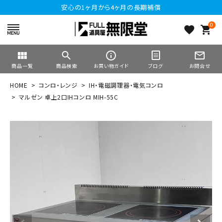
安心の1ヶ月から4ヶ月の長期補償
0
favorite
shopping_cart
view_module
search
info_outline
mail_outline
商品一覧
商品検索
お買い物ガイド
ブログ
お問合せ
HOME
コンロ・レンジ
IH・電磁調理器・電気コンロ
マルゼン 卓上2口IHコンロ MIH-55C