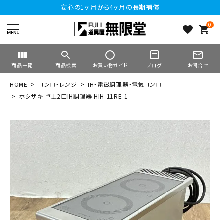
安心の1ヶ月から4ヶ月の長期補償
0
favorite
shopping_cart
view_module
search
info_outline
mail_outline
商品一覧
商品検索
お買い物ガイド
ブログ
お問合せ
HOME
コンロ・レンジ
IH・電磁調理器・電気コンロ
ホシザキ 卓上2口IH調理器 HIH-11RE-1