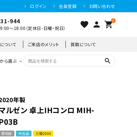
ログイン
会員登録
お問い合わせ
031-944
0
favorite
person
shopping_cart
:00～18:00（定休日-日曜・祝日）
クについて
ご来店のメリット
買取について
search
から選ぶ
洗浄機器
恒温高湿庫
恒温高湿庫
55kg
冷凍ショーケース
IH・電磁調理器・電気コンロ
東京足立店
2020年製
マルゼン 卓上IHコンロ MIH-
冷凍ストッカー
95kg
P03B
愛知店
中古品
三相200V