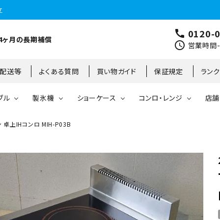
立
0120-
call
4ヶ月の長期補償
schedule
営業時間-9
･配送等
よくある質問
買い物ガイド
保証規定
ラン
ブル
製氷機
ショーケース
コンロ・レンジ
店舗
卓上IHコンロ MIH-P03B
コールドテーブル
縦型冷凍庫
台下冷凍庫
35kg
リーチインタイプ
ガステーブル
大阪店
製氷機
縦型冷凍冷蔵庫
台下冷凍冷蔵庫
45kg
オープンショーケース
ガスレンジ
東京町田店
対面ショーケース
75kg
ホットショーケース
ネタケース
85kg