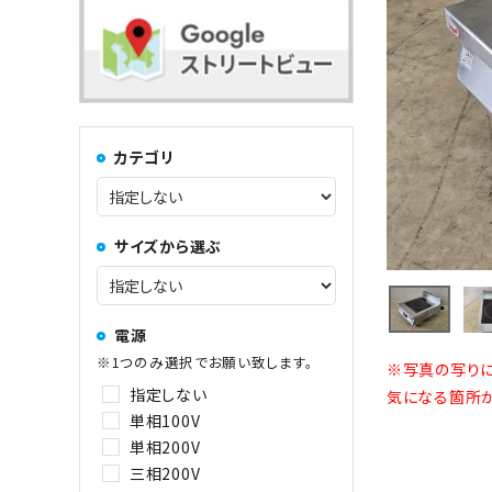
コンロ・レンジ
100kg以上
中華レンジ
カテゴリ
コーヒーマシン関連
サイズから選ぶ
その他
電源
※1つのみ選択でお願い致します。
※写真の写りに
指定しない
気になる箇所が
単相100V
単相200V
三相200V