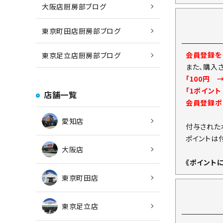
大阪店厨房部ブログ
東京町田店厨房部ブログ
会員登録をし
東京足立店厨房部ブログ
また、購入
「100円 
「1ポイン
店舗一覧
会員登録ポ
愛知店
付与された
ポイントは
大阪店
《ポイント
東京町田店
東京足立店