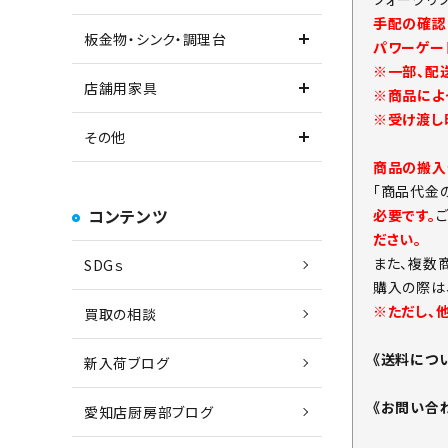
手配の確認
板金物・シンク・調理台
パワーゲー
※一部、配
店舗用家具
※商品によ
※受け渡し
その他
商品の搬入
「商品代金
コンテンツ
必要です。
ださい。
また、複数
SDGｓ
購入の際は
※ただし、
買取の相談
《送料につ
新入荷ブログ
《お問い合
愛知店厨房部ブログ