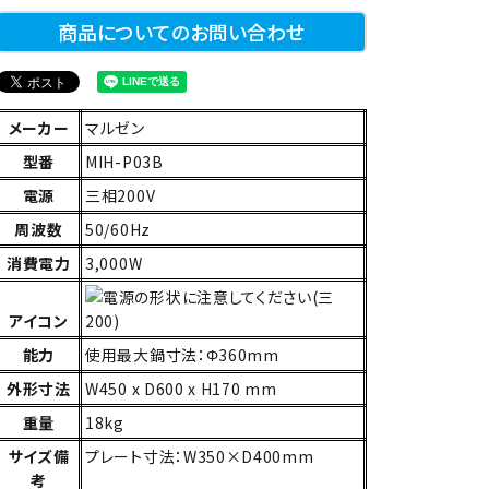
商品についてのお問い合わせ
メーカー
マルゼン
型番
MIH-P03B
電源
三相200V
周波数
50/60Hz
消費電力
3,000W
アイコン
能力
使用最大鍋寸法：Φ360mm
外形寸法
W450 x D600 x H170 mm
重量
18kg
サイズ備
プレート寸法：W350×D400mm
考