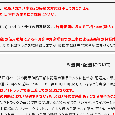
、
「電源」「ガス」「水道」の接続の対応は承っておりません。
ては、専門の業者にご依頼ください。
(動力)コンセント仕様の厨房機器に、
許容範囲に収まる三相200V(動力
続後の使用環境による不具合やお客様側での工事による過失等の保証
より防雨型プラグを推奨致しますが、交換の際は専門業者様に依頼くださ
※送料・配送について
品詳細ページの商品値段下部に記載の商品ランクに基づき、配送先の都道
海道・沖縄への送料については一律100,000円としていますが、実際に
は、4tトラックで車上渡しでの配送となります。
の判断により、「配送できない」もしくは「各営業所止め」になる場合がご
品をトラックの荷台で直接受取いただく形式でございます。ドライバー１
。お客様の方でフォークリフトもしくは人員の手配をして頂き、荷台に上が
フトの有無もしくは人員の手配の確認のため電話することがございます。