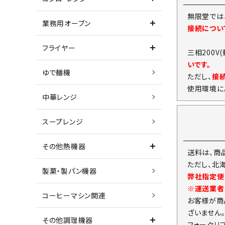
無限堂では
業務用オーブン
接続につい
フライヤー
三相200V
いです。
ゆで麺機
ただし、
接
使用環境に
中華レンジ
スープレンジ
その他熱機器
送料は、商
ただし、北
製菓・製パン機器
弊社指定便
※運送業者
コーヒーマシン関連
お客様が商
ざいません
その他調理機器
フォークリ