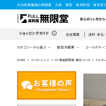
中古厨房機器の無限堂 大阪 愛知 東京町田 東京足
安心の1ヶ月から
info_outline
ショッピングガイド
会社概要
送料･支払
カテゴリーから選ぶ
縦型冷蔵庫
コールドテー
HOME
コンロ・レンジ
IH・電磁調理器・電気コンロ
マルゼン 
縦型冷蔵庫
縦型冷蔵庫
台下冷蔵庫
20kg～25kg
小型ショーケース
ガスコンロ
愛知店
ブラストチラー・ショックフ
ワインセラー・ワインクーラ
ショーケース
ドロワータイプ・他
65kg
リーザー
ー