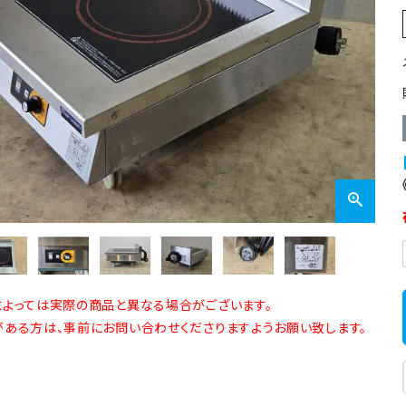
業務用オーブン
チップ・フレークアイス
フライヤー
ビッグアイス・その他
スープレンジ
その他熱機器
その他調理機器
板金物・シンク・調理台
よっては実際の商品と異なる場合がございます。
ある方は、事前にお問い合わせくださりますようお願い致します。