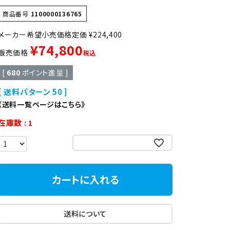
異形
ゆで麺機
商品番号
1100000136765
定価
¥
224,400
製菓・製パン機器
¥
74,800
販売価格
税込
[
680
ポイント進呈 ]
店舗用家具
送料パターン
50
《送料一覧ページはこちら》
在庫数
1
お気に入りに登録する
カートに入れる
送料について