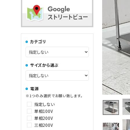
コンロ・レンジ
100kg以上
中華レンジ
カテゴリ
コーヒーマシン関連
サイズから選ぶ
その他
電源
※1つのみ選択でお願い致します。
指定しない
単相100V
単相200V
三相200V