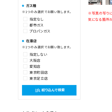
ガス種
※1つのみ選択でお願い致します。
※写真の写りに
指定なし
気になる箇所が
都市ガス
プロパンガス
在庫店
※1つのみ選択でお願い致します。
指定しない
大阪店
愛知店
東京町田店
東京足立店
絞り込んで検索
manage_search