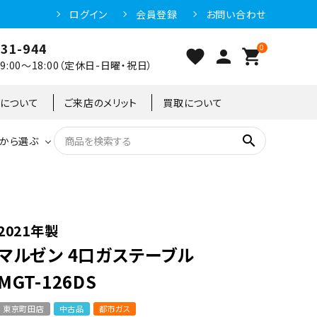
ログイン
会員登録
お問い合わせ
031-944
0
favorite
person
shopping_cart
:00～18:00（定休日-日曜・祝日）
クについて
ご来店のメリット
買取について
search
から選ぶ
洗浄機器
恒温高湿庫
恒温高湿庫
55kg
冷凍ショーケース
IH・電磁調理器・電気コンロ
東京足立店
2021年製
マルゼン 4口ガステーブル
冷凍ストッカー
95kg
MGT-126DS
東京町田店
中古品
都市ガス