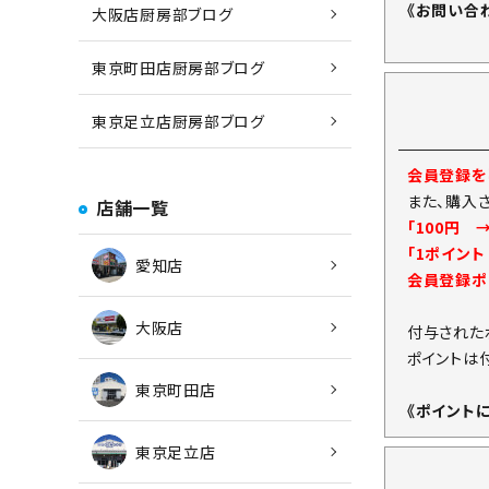
《お問い合
大阪店厨房部ブログ
東京町田店厨房部ブログ
東京足立店厨房部ブログ
会員登録をし
また、購入
店舗一覧
「100円 
「1ポイン
愛知店
会員登録ポ
大阪店
付与された
ポイントは
東京町田店
《ポイント
東京足立店