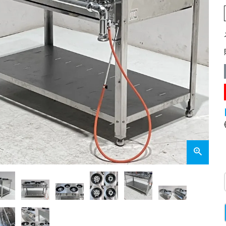
業務用オーブン
チップ・フレークアイス
フライヤー
ビッグアイス・その他
スープレンジ
その他熱機器
その他調理機器
板金物・シンク・調理台