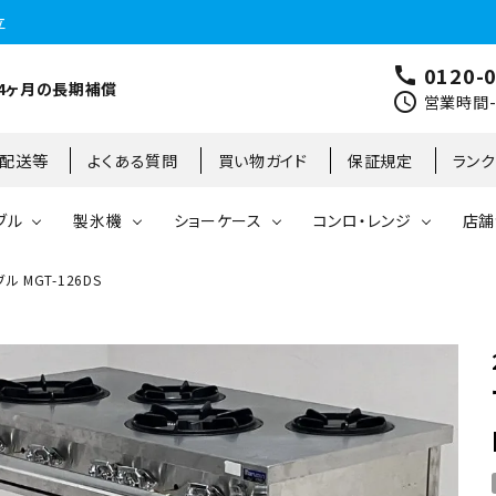
立
0120-
call
4ヶ月の長期補償
schedule
営業時間-9
･配送等
よくある質問
買い物ガイド
保証規定
ラン
ブル
製氷機
ショーケース
コンロ・レンジ
店舗
 MGT-126DS
コールドテーブル
縦型冷凍庫
台下冷凍庫
35kg
リーチインタイプ
ガステーブル
大阪店
製氷機
縦型冷凍冷蔵庫
台下冷凍冷蔵庫
45kg
オープンショーケース
ガスレンジ
東京町田店
対面ショーケース
75kg
ホットショーケース
ネタケース
85kg