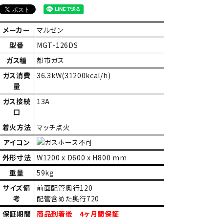
メーカー
マルゼン
型番
MGT-126DS
ガス種
都市ガス
ガス消費
36.3kW(31200kcal/h)
量
ガス接続
13A
口
着火方法
マッチ点火
アイコン
外形寸法
W1200 x D600 x H800 mm
重量
59kg
サイズ備
前面配管奥行120
考
配管含めた奥行720
保証期間
商品到着後 4ヶ月間保証