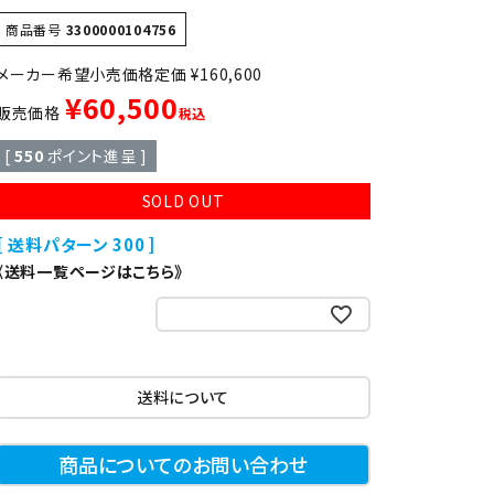
異形
ゆで麺機
商品番号
3300000104756
定価
¥
160,600
製菓・製パン機器
¥
60,500
販売価格
税込
[
550
ポイント進呈 ]
店舗用家具
SOLD OUT
送料パターン
300
《送料一覧ページはこちら》
お気に入りに登録する
送料について
商品についてのお問い合わせ