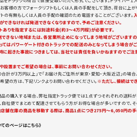
品をトラックの荷台で直接受取いただく形式でございます。ドライバー１
。お客様の方でフォークリフトもしくは人員の手配をして頂き、荷台に上が
フトの有無もしくは人員の手配の確認のため電話することがございます。
ができなければ発送できなくなりますので、予めご注意ください。
トありを指定するには別途料金(約3～4万円程)が必要です。
送できない地域または、各営業所止めになってしまう地域がございますの
ってはパワーゲート付きのトラックでの配送のみとなってしまう場合がご
時に起きた事故につきましては、当社では責任を負いかねますのでご注意
や設置までご希望の場合は、事前にお問い合わせください。
の合計が3万円以上」で「お届け先ご住所が東京・愛知・大阪近辺」の場合
ご希望の方は、下記リンクよりお問い合わせください。
※ただし、接続はで
商品の購入する場合、弊社指定トラック便では１点ずつそれぞれの送料が
、自社便でまとめて配達させてもらう方がお得な場合が多いですので、そ
他店舗在庫の商品を移動する際は、商品1点につき275円～6,050円の
いてのページはこちら》