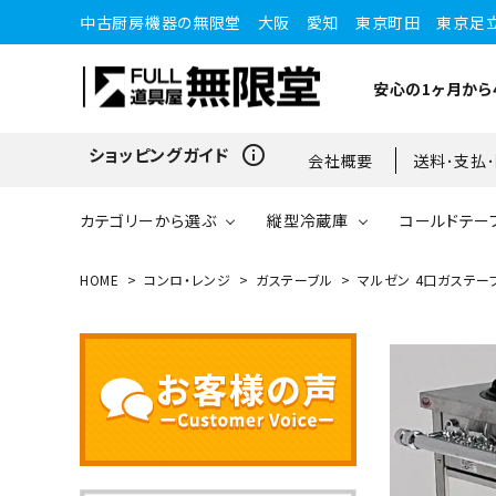
中古厨房機器の無限堂 大阪 愛知 東京町田 東京足
安心の1ヶ月から
info_outline
ショッピングガイド
会社概要
送料･支払
カテゴリーから選ぶ
縦型冷蔵庫
コールドテー
HOME
コンロ・レンジ
ガステーブル
マルゼン 4口ガステーブル
縦型冷蔵庫
縦型冷蔵庫
台下冷蔵庫
20kg～25kg
小型ショーケース
ガスコンロ
愛知店
ブラストチラー・ショックフ
ワインセラー・ワインクーラ
ショーケース
ドロワータイプ・他
65kg
リーザー
ー