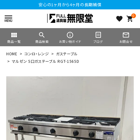
安心の1ヶ月から4ヶ月の長期補償
0
favorite
shopping_cart
view_module
search
info_outline
mail_outline
商品一覧
商品検索
お買い物ガイド
ブログ
お問合せ
HOME
コンロ・レンジ
ガステーブル
マルゼン 5口ガステーブル RGT-1565D