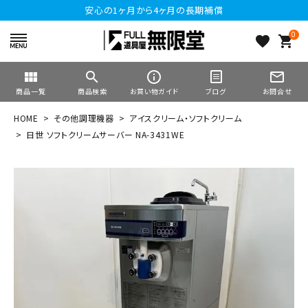
安心の1ヶ月から4ヶ月の長期補償
0
favorite
shopping_cart
view_module
search
info_outline
mail_outline
商品一覧
商品検索
お買い物ガイド
ブログ
お問合せ
HOME
その他調理機器
アイスクリーム・ソフトクリーム
日世 ソフトクリームサーバー NA-3431WE