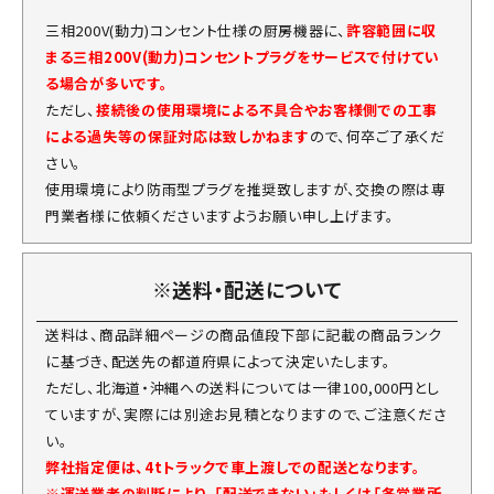
三相200V(動力)コンセント仕様の厨房機器に、
許容範囲に収
まる三相200V(動力)コンセントプラグをサービスで付けてい
る場合が多いです。
ただし、
接続後の使用環境による不具合やお客様側での工事
による過失等の保証対応は致しかねます
ので、何卒ご了承くだ
さい。
使用環境により防雨型プラグを推奨致しますが、交換の際は専
門業者様に依頼くださいますようお願い申し上げます。
※送料・配送について
送料は、商品詳細ページの商品値段下部に記載の商品ランク
に基づき、配送先の都道府県によって決定いたします。
ただし、北海道・沖縄への送料については一律100,000円とし
ていますが、実際には別途お見積となりますので、ご注意くださ
い。
弊社指定便は、4tトラックで車上渡しでの配送となります。
※運送業者の判断により、「配送できない」もしくは「各営業所