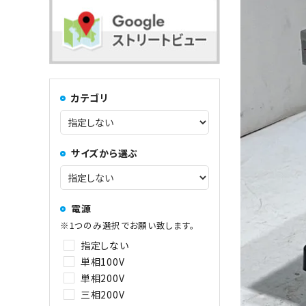
コンロ・レンジ
100kg以上
中華レンジ
カテゴリ
コーヒーマシン関連
サイズから選ぶ
その他
電源
※1つのみ選択でお願い致します。
指定しない
単相100V
単相200V
三相200V