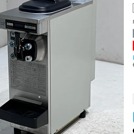
業務用オーブン
チップ・フレークアイス
フライヤー
ビッグアイス・その他
スープレンジ
その他熱機器
その他調理機器
板金物・シンク・調理台