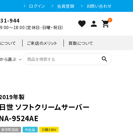
ログイン
会員登録
お問い合わせ
031-944
0
favorite
person
shopping_cart
:00～18:00（定休日-日曜・祝日）
クについて
ご来店のメリット
買取について
search
から選ぶ
洗浄機器
恒温高湿庫
恒温高湿庫
55kg
冷凍ショーケース
IH・電磁調理器・電気コンロ
東京足立店
2019年製
日世 ソフトクリームサーバー
冷凍ストッカー
95kg
NA-9524AE
東京町田店
中古品
三相200V