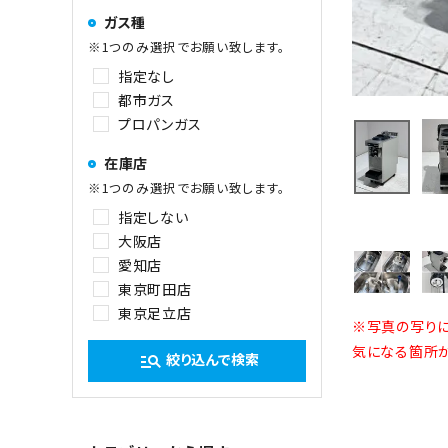
ガス種
※1つのみ選択でお願い致します。
指定なし
都市ガス
プロパンガス
在庫店
※1つのみ選択でお願い致します。
指定しない
大阪店
愛知店
東京町田店
東京足立店
※写真の写りに
気になる箇所が
絞り込んで検索
manage_search