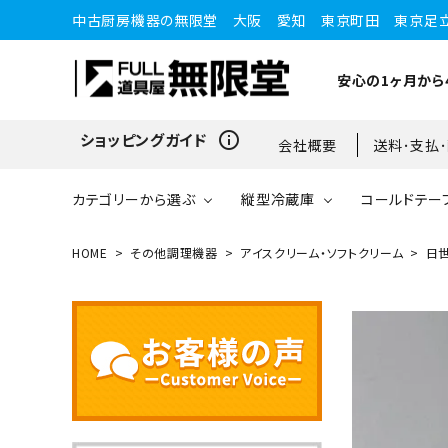
中古厨房機器の無限堂 大阪 愛知 東京町田 東京足
安心の1ヶ月から
info_outline
ショッピングガイド
会社概要
送料･支払
カテゴリーから選ぶ
縦型冷蔵庫
コールドテー
HOME
その他調理機器
アイスクリーム・ソフトクリーム
日世
縦型冷蔵庫
縦型冷蔵庫
台下冷蔵庫
20kg～25kg
小型ショーケース
ガスコンロ
愛知店
ブラストチラー・ショックフ
ワインセラー・ワインクーラ
ショーケース
ドロワータイプ・他
65kg
リーザー
ー