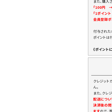
また、購入
「100円 
「1ポイン
会員登録ポ
付与された
ポイントは
《ポイント
クレジット
ん。
また、クレ
配送につい
決済後の問
ます
ので、