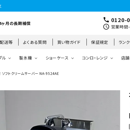
立
0120-
call
4ヶ月の長期補償
schedule
営業時間-9
･配送等
よくある質問
買い物ガイド
保証規定
ラン
ブル
製氷機
ショーケース
コンロ・レンジ
店舗
 ソフトクリームサーバー NA-9524AE
コールドテーブル
縦型冷凍庫
台下冷凍庫
35kg
リーチインタイプ
ガステーブル
大阪店
製氷機
縦型冷凍冷蔵庫
台下冷凍冷蔵庫
45kg
オープンショーケース
ガスレンジ
東京町田店
対面ショーケース
75kg
ホットショーケース
ネタケース
85kg