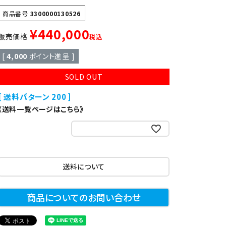
異形
ゆで麺機
商品番号
3300000130526
¥
440,000
販売価格
税込
製菓・製パン機器
[
4,000
ポイント進呈 ]
SOLD OUT
店舗用家具
送料パターン
200
《送料一覧ページはこちら》
お気に入りに登録する
送料について
商品についてのお問い合わせ