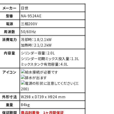
メーカー
日世
型番
NA-9524AE
電源
三相200V
周波数
50/60Hz
消費電力
冷却時：1.8/2.1kW
加熱時：2.1/2.2kW
内容量
シリンダー容量：2.0L
シリンダー初期ミックス投入量：1.3L
ミックスタンク有効容量：4.0L
アイコン
外形寸法
W298 x D739 x H924 mm
重量
84kg
保証期間
商品到着後 1ヶ月間保証