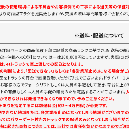
続後の使用環境による不具合やお客様側での工事による過失等の保証
より防雨型プラグを推奨致しますが、交換の際は専門業者様に依頼くださ
※送料・配送について
品詳細ページの商品値段下部に記載の商品ランクに基づき、配送先の都道
海道・沖縄への送料については一律100,000円としていますが、実際に
は、4tトラックで車上渡しでの配送となります。
の判断により、「配送できない」もしくは「各営業所止め」になる場合がご
品をトラックの荷台で直接受取いただく形式でございます。ドライバー１
。お客様の方でフォークリフトもしくは人員の手配をして頂き、荷台に上が
フトの有無もしくは人員の手配の確認のため電話することがございます。
ができなければ発送できなくなりますので、予めご注意ください。
トありを指定するには別途料金(約3～4万円程)が必要です。
送できない地域または、各営業所止めになってしまう地域がございますの
ってはパワーゲート付きのトラックでの配送のみとなってしまう場合がご
時に起きた事故につきましては、当社では責任を負いかねますのでご注意