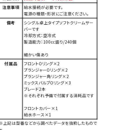
注意事項
給水接続が必要です。
電源の種類・形状にご注意ください。
備考
シングル卓上タイプソフトクリームサー
バーです
冷却方式：空冷式
製造能力：100cc盛り/240個
細かい傷あり
付属品
フロントOリング×2
プランジャーOリング×2
プランジャー角リング×2
ミックスバルブOリング×3
ブレード2本
※それぞれ予備で付属する消耗品です
フロントカバー×1
給水ホース×1
※上記は型番などから調べたデータを抜粋したもので