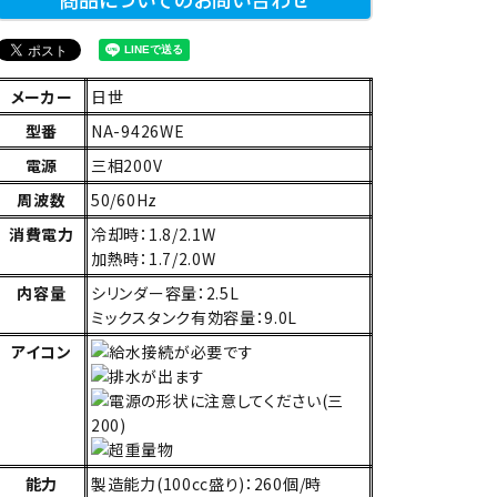
メーカー
日世
型番
NA-9426WE
電源
三相200V
周波数
50/60Hz
消費電力
冷却時：1.8/2.1W
加熱時：1.7/2.0W
内容量
シリンダー容量：2.5L
ミックスタンク有効容量：9.0L
アイコン
能力
製造能力(100cc盛り)：260個/時