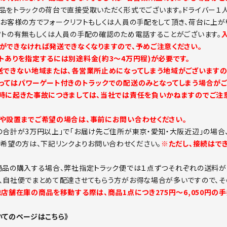
品をトラックの荷台で直接受取いただく形式でございます。ドライバー１
。お客様の方でフォークリフトもしくは人員の手配をして頂き、荷台に上が
フトの有無もしくは人員の手配の確認のため電話することがございます。
ができなければ発送できなくなりますので、予めご注意ください。
トありを指定するには別途料金(約3～4万円程)が必要です。
送できない地域または、各営業所止めになってしまう地域がございますの
ってはパワーゲート付きのトラックでの配送のみとなってしまう場合がご
時に起きた事故につきましては、当社では責任を負いかねますのでご注意
や設置までご希望の場合は、事前にお問い合わせください。
の合計が3万円以上」で「お届け先ご住所が東京・愛知・大阪近辺」の場合
ご希望の方は、下記リンクよりお問い合わせください。
※ただし、接続はで
商品の購入する場合、弊社指定トラック便では１点ずつそれぞれの送料が
、自社便でまとめて配達させてもらう方がお得な場合が多いですので、そ
他店舗在庫の商品を移動する際は、商品1点につき275円～6,050円の
いてのページはこちら》