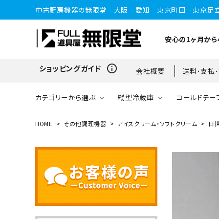
中古厨房機器の無限堂 大阪 愛知 東京町田 東京足
安心の1ヶ月から
info_outline
ショッピングガイド
会社概要
送料･支払
カテゴリーから選ぶ
縦型冷蔵庫
コールドテー
HOME
その他調理機器
アイスクリーム・ソフトクリーム
日世
縦型冷蔵庫
縦型冷蔵庫
台下冷蔵庫
20kg～25kg
小型ショーケース
ガスコンロ
愛知店
ブラストチラー・ショックフ
ワインセラー・ワインクーラ
ショーケース
ドロワータイプ・他
65kg
リーザー
ー