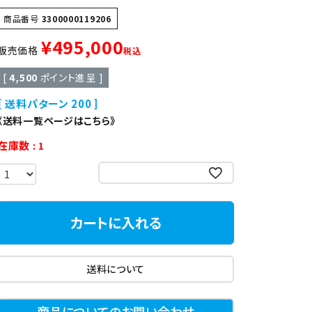
異形
ゆで麺機
商品番号
3300000119206
¥
495,000
販売価格
税込
製菓・製パン機器
[
4,500
ポイント進呈 ]
送料パターン
200
店舗用家具
《送料一覧ページはこちら》
在庫数
1
お気に入りに登録する
カートに入れる
送料について
商品についてのお問い合わせ