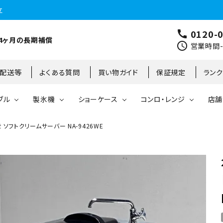
立
0120-
call
4ヶ月の長期補償
schedule
営業時間-9
･配送等
よくある質問
買い物ガイド
保証規定
ラン
ブル
製氷機
ショーケース
コンロ・レンジ
店舗
 ソフトクリームサーバー NA-9426WE
コールドテーブル
縦型冷凍庫
台下冷凍庫
35kg
リーチインタイプ
ガステーブル
大阪店
製氷機
縦型冷凍冷蔵庫
台下冷凍冷蔵庫
45kg
オープンショーケース
ガスレンジ
東京町田店
対面ショーケース
75kg
ホットショーケース
ネタケース
85kg