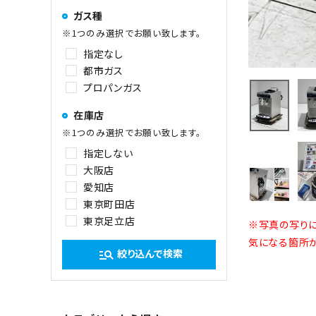
ガス種
※1つのみ選択でお願い致します。
指定なし
都市ガス
プロパンガス
在庫店
※1つのみ選択でお願い致します。
指定しない
大阪店
愛知店
東京町田店
東京足立店
※写真の写りに
気になる箇所が
絞り込んで検索
manage_search