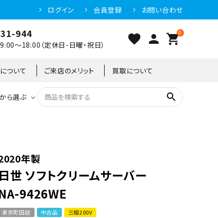
ログイン
会員登録
お問い合わせ
031-944
0
favorite
person
shopping_cart
:00～18:00（定休日-日曜・祝日）
クについて
ご来店のメリット
買取について
search
から選ぶ
洗浄機器
恒温高湿庫
恒温高湿庫
55kg
冷凍ショーケース
IH・電磁調理器・電気コンロ
東京足立店
2020年製
日世 ソフトクリームサーバー
冷凍ストッカー
95kg
NA-9426WE
東京町田店
中古品
三相200V