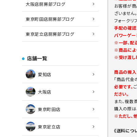
大阪店厨房部ブログ
お客様が商
ざいません
東京町田店厨房部ブログ
フォークリ
手配の確認
東京足立店厨房部ブログ
パワーゲー
※一部、配
※商品によ
※受け渡し
店舗一覧
商品の搬入
愛知店
「商品代金
必要です。
大阪店
ださい。
また、複数
購入の際は
東京町田店
※ただし、
東京足立店
《送料につ