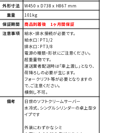
外形寸法
W450 x D738 x H867 mm
重量
101kg
保証期間
商品到着後 1ヶ月間保証
注意事項
給水・排水接続が必要です。
給水口：PT1/2
排水口：PT3/8
電源の種類・形状にご注意ください。
超重量物です。
運送業者配送時は「車上渡し」となり、
荷降ろしの必要が生じます。
フォークリフト等が必要となりますの
で、ご注意ください。
横倒し不可。
備考
日世のソフトクリームサーバー
水冷式、シングルシリンダーの卓上型タ
イプです
外装にわずかなシミ