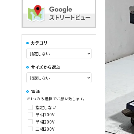
コンロ・レンジ
100kg以上
中華レンジ
カテゴリ
コーヒーマシン関連
サイズから選ぶ
その他
電源
※1つのみ選択でお願い致します。
指定しない
単相100V
単相200V
三相200V