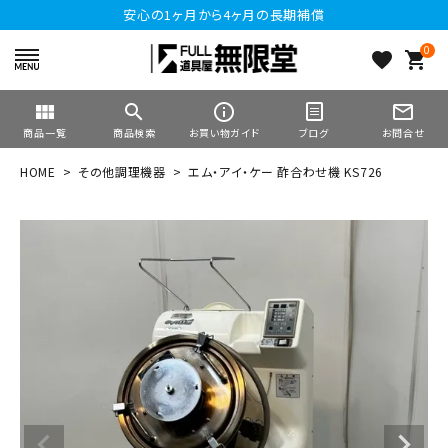
安心の1ヶ月から4ヶ月の長期補償
0
favorite
shopping_cart
view_module
search
info_outline
mail_outline
商品一覧
商品検索
お買い物ガイド
ブログ
お問合せ
HOME
その他調理機器
エム・アイ・ケー 酢合わせ機 KS726