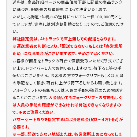
送料は、商品詳細ページの商品値段下部に記載の商品ランク
に基づき、配送先の都道府県によって決定いたします。
ただし、北海道・沖縄への送料については一律100,000円とし
ていますが、実際には別途お見積となりますので、ご注意くださ
い。
弊社指定便は、4tトラックで車上渡しでの配送となります。
※運送業者の判断により、「配送できない」もしくは「各営業所
止め」になる場合がございますので、予めご了承ください。
お客様が商品をトラックの荷台で直接受取いただく形式でござ
います。ドライバー１人でお伺い致しますので、荷下ろし等の手
伝いはございません。お客様の方でフォークリフトもしくは人員
の手配をして頂き、荷台に上がり荷下ろしからお願い致します。
フォークリフトの有無もしくは人員の手配の確認のため電話す
ることがございます。
入金頂いてもフォークリフトの有無もしく
は人員の手配の確認ができなければ発送できなくなりますの
で、予めご注意ください。
パワーゲートありを指定するには別途料金(約3～4万円程)が
必要です。
※一部、配送できない地域または、各営業所止めになってしま