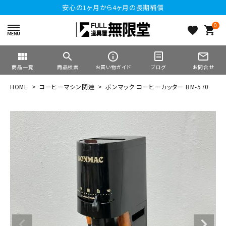
安心の1ヶ月から4ヶ月の長期補償
0
favorite
shopping_cart
view_module
search
info_outline
mail_outline
商品一覧
商品検索
お買い物ガイド
ブログ
お問合せ
HOME
コーヒーマシン関連
ボンマック コーヒーカッター BM-570