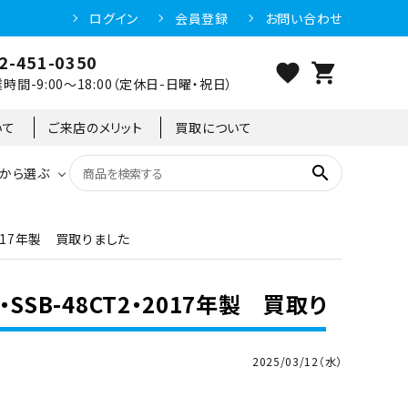
ログイン
会員登録
お問い合わせ
2-451-0350
favorite
shopping_cart
時間-9:00～18:00（定休日-日曜・祝日）
いて
ご来店のメリット
買取について
search
から選ぶ
2017年製 買取りました
洗浄機器
恒温高湿庫
恒温高湿庫
55kg
冷凍ショーケース
IH・電磁調理器・電気コンロ
東京足立店
SSB-48CT2・2017年製 買取り
冷凍ストッカー
95kg
2025/03/12（水）
異形
ゆで麺機