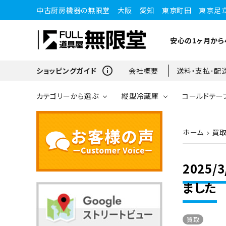
中古厨房機器の無限堂 大阪 愛知 東京町田 東京足
安心の1ヶ月から
info_outline
ショッピングガイド
会社概要
送料・支払･配
カテゴリーから選ぶ
縦型冷蔵庫
コールドテー
ホーム
買
縦型冷蔵庫
縦型冷蔵庫
台下冷蔵庫
20kg～25kg
小型ショーケース
ガスコンロ
愛知店
2025
ブラストチラー・ショックフ
ワインセラー・ワインクーラ
ショーケース
ドロワータイプ・他
65kg
ました
リーザー
ー
買取
コンロ・レンジ
100kg以上