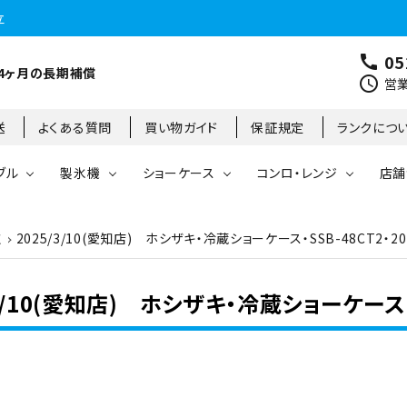
立
05
call
4ヶ月の長期補償
schedule
営業
送
よくある質問
買い物ガイド
保証規定
ランクにつ
ブル
製氷機
ショーケース
コンロ・レンジ
店舗
取
2025/3/10(愛知店) ホシザキ・冷蔵ショーケース・SSB-48CT2・
コールドテーブル
縦型冷凍庫
台下冷凍庫
35kg
リーチインタイプ
ガステーブル
大阪店
製氷機
縦型冷凍冷蔵庫
台下冷凍冷蔵庫
45kg
オープンショーケース
ガスレンジ
東京町田店
/3/10(愛知店) ホシザキ・冷蔵ショーケース・
対面ショーケース
75kg
ホットショーケース
ネタケース
85kg
業務用オーブン
チップ・フレークアイス
フライヤー
ビッグアイス・その他