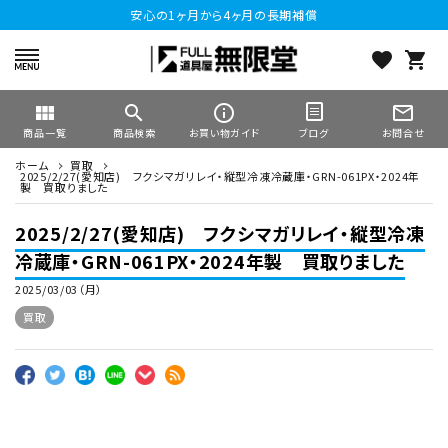
安心の1ヶ月から4ヶ月の長期補償
favorite
shopping_cart
view_module
search
info_outline
mail_outline
商品一覧
商品検索
お買い物ガイド
お問合せ
ブログ
ホーム
買取
2025/2/27(愛知店) フクシマガリレイ・縦型冷凍冷蔵庫・GRN-061PX・2024年
製 買取りました
2025/2/27(愛知店) フクシマガリレイ・縦型冷凍
冷蔵庫・GRN-061PX・2024年製 買取りました
2025/03/03（月）
買取