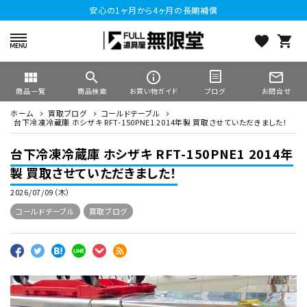
安心の1ヶ月から4ヶ月の長期補償
favorite
shopping_cart
view_module
search
info_outline
mail_outline
商品一覧
商品検索
お買い物ガイド
お問合せ
ブログ
ホーム
買取ブログ
コールドテーブル
台下冷凍冷蔵庫 ホシザキ RFT-150PNE1 2014年製 買取させていただきました！
台下冷凍冷蔵庫 ホシザキ RFT-150PNE1 2014年
製 買取させていただきました！
2026/07/09（木）
コールドテーブル
買取ブログ