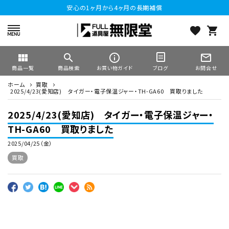
安心の1ヶ月から4ヶ月の長期補償
favorite
shopping_cart
view_module
search
info_outline
mail_outline
商品一覧
商品検索
お買い物ガイド
お問合せ
ブログ
ホーム
買取
2025/4/23(愛知店) タイガー・電子保温ジャー・TH-GA60 買取りました
2025/4/23(愛知店) タイガー・電子保温ジャー・
TH-GA60 買取りました
2025/04/25（金）
買取