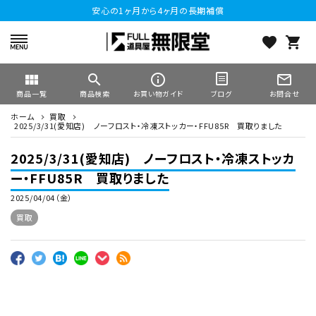
安心の1ヶ月から4ヶ月の長期補償
favorite
shopping_cart
view_module
search
info_outline
mail_outline
商品一覧
商品検索
お買い物ガイド
お問合せ
ブログ
ホーム
買取
2025/3/31(愛知店) ノーフロスト・冷凍ストッカー・FFU85R 買取りました
2025/3/31(愛知店) ノーフロスト・冷凍ストッカ
ー・FFU85R 買取りました
2025/04/04（金）
買取