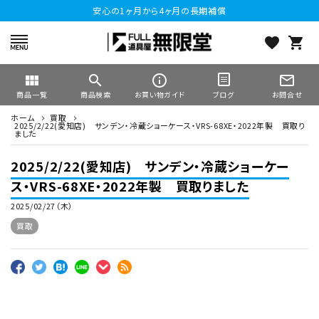
安心の1ヶ月から4ヶ月の長期補償
favorite
shopping_cart
view_module
search
info_outline
mail_outline
商品一覧
商品検索
お買い物ガイド
お問合せ
ブログ
ホーム
買取
2025/2/22(愛知店) サンデン・冷蔵ショーケース・VRS-68XE・2022年製 買取り
ました
2025/2/22(愛知店) サンデン・冷蔵ショーケー
ス・VRS-68XE・2022年製 買取りました
2025/02/27（木）
買取