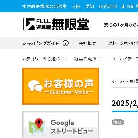
中古厨房機器の無限堂 大阪 愛知 東京町田 東京足
安心の1ヶ月から
info_outline
ショッピングガイド
会社概要
送料・支払･配
カテゴリーから選ぶ
縦型冷蔵庫
コールドテー
ホーム
買
縦型冷蔵庫
縦型冷蔵庫
台下冷蔵庫
20kg～25kg
小型ショーケース
ガスコンロ
愛知店
2025
ブラストチラー・ショックフ
ワインセラー・ワインクーラ
ショーケース
ドロワータイプ・他
65kg
リーザー
ー
買取
コンロ・レンジ
100kg以上