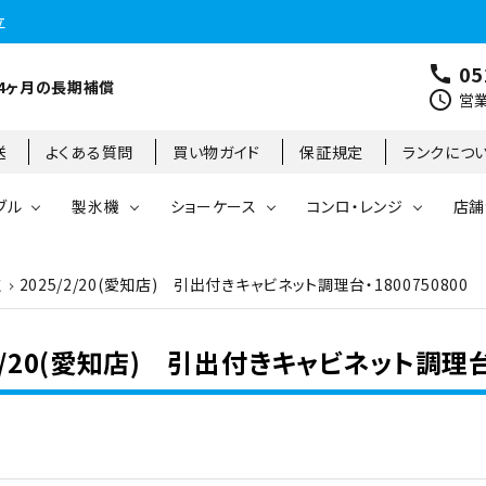
立
05
call
4ヶ月の長期補償
schedule
営業
送
よくある質問
買い物ガイド
保証規定
ランクにつ
ブル
製氷機
ショーケース
コンロ・レンジ
店舗
取
2025/2/20(愛知店) 引出付きキャビネット調理台・180075080
コールドテーブル
縦型冷凍庫
台下冷凍庫
35kg
リーチインタイプ
ガステーブル
大阪店
製氷機
縦型冷凍冷蔵庫
台下冷凍冷蔵庫
45kg
オープンショーケース
ガスレンジ
東京町田店
/2/20(愛知店) 引出付きキャビネット調理台
対面ショーケース
75kg
ホットショーケース
ネタケース
85kg
業務用オーブン
チップ・フレークアイス
フライヤー
ビッグアイス・その他