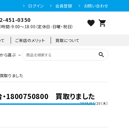
ログイン
会員登録
お問い合わせ
2-451-0350
favorite
shopping_cart
時間-9:00～18:00（定休日-日曜・祝日）
いて
ご来店のメリット
買取について
search
から選ぶ
0 買取りました
洗浄機器
恒温高湿庫
恒温高湿庫
55kg
冷凍ショーケース
IH・電磁調理器・電気コンロ
東京足立店
・1800750800 買取りました
冷凍ストッカー
95kg
2025/02/20（木）
異形
ゆで麺機