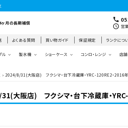
立
05
call
4ヶ月の長期補償
schedule
営業
送
よくある質問
買い物ガイド
保証規定
ランクにつ
ブル
製氷機
ショーケース
コンロ・レンジ
店舗
取
2024/8/31(大阪店) フクシマ・台下冷蔵庫・YRC-120RE2・20
コールドテーブル
縦型冷凍庫
台下冷凍庫
35kg
リーチインタイプ
ガステーブル
大阪店
製氷機
縦型冷凍冷蔵庫
台下冷凍冷蔵庫
45kg
オープンショーケース
ガスレンジ
東京町田店
/8/31(大阪店) フクシマ・台下冷蔵庫・YRC
対面ショーケース
75kg
ホットショーケース
ネタケース
85kg
業務用オーブン
チップ・フレークアイス
フライヤー
ビッグアイス・その他