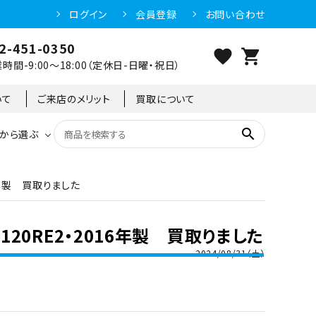
ログイン
会員登録
お問い合わせ
2-451-0350
favorite
shopping_cart
時間-9:00～18:00（定休日-日曜・祝日）
いて
ご来店のメリット
買取について
search
から選ぶ
16年製 買取りました
洗浄機器
恒温高湿庫
恒温高湿庫
55kg
冷凍ショーケース
IH・電磁調理器・電気コンロ
東京足立店
-120RE2・2016年製 買取りました
冷凍ストッカー
95kg
2024/08/31（土）
異形
ゆで麺機