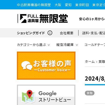
中古厨房機器の無限堂 大阪 愛知 東京町田 東京足
安心の1ヶ月から
info_outline
ショッピングガイド
会社概要
送料・支払･配
カテゴリーから選ぶ
縦型冷蔵庫
コールドテー
ホーム
買
縦型冷蔵庫
縦型冷蔵庫
台下冷蔵庫
20kg～25kg
小型ショーケース
ガスコンロ
愛知店
2024
ブラストチラー・ショックフ
ワインセラー・ワインクーラ
ショーケース
ドロワータイプ・他
65kg
リーザー
ー
買取
コンロ・レンジ
100kg以上