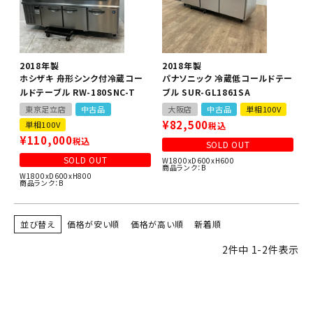
2018年製
2018年製
ホシザキ 舟形シンク付冷蔵コー
パナソニック 冷蔵低コールドテー
ルドテーブル RW-180SNC-T
ブル SUR-GL1861SA
東京足立店
中古品
大阪店
中古品
単相100V
¥
82,500
単相100V
税込
¥
110,000
税込
SOLD OUT
SOLD OUT
W1800xD600xH600
商品ランク：B
W1800xD600xH800
商品ランク：B
並び替え
価格が安い順
価格が高い順
新着順
2
件中
1
-
2
件表示