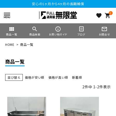
安心の1ヶ月から4ヶ月の長期補償
0
favorite
shopping_cart
view_module
search
info_outline
mail_outline
商品一覧
商品検索
お買い物ガイド
ブログ
お問合せ
HOME
商品一覧
商品一覧
並び替え
価格が安い順
価格が高い順
新着順
2
件中
1
-
2
件表示