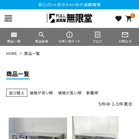
安心の1ヶ月から4ヶ月の長期補償
0
favorite
shopping_cart
view_module
search
info_outline
mail_outline
商品一覧
商品検索
お買い物ガイド
ブログ
お問合せ
HOME
商品一覧
商品一覧
並び替え
価格が安い順
価格が高い順
新着順
5
件中
1
-
5
件表示