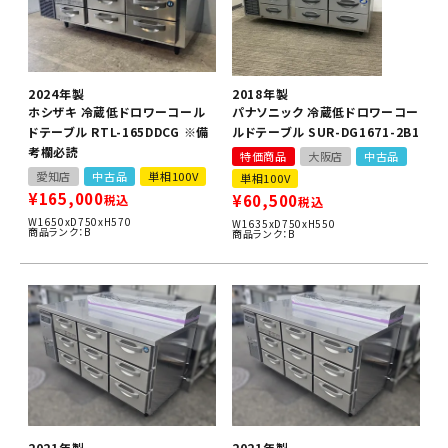
2024年製
2018年製
ホシザキ 冷蔵低ドロワーコール
パナソニック 冷蔵低ドロワーコー
ドテーブル RTL-165DDCG ※備
ルドテーブル SUR-DG1671-2B1
考欄必読
特価商品
大阪店
中古品
愛知店
中古品
単相100V
単相100V
¥
165,000
¥
60,500
税込
税込
W1650xD750xH570
W1635xD750xH550
商品ランク：B
商品ランク：B
2021年製
2021年製