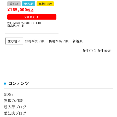
愛知店
中古品
単相100V
¥
165,000
税込
SOLD OUT
W1650xD750xH800+140
商品ランク：B
並び替え
価格が安い順
価格が高い順
新着順
5
件中
1
-
5
件表示
コンテンツ
SDGs
買取の相談
新入荷ブログ
愛知店ブログ