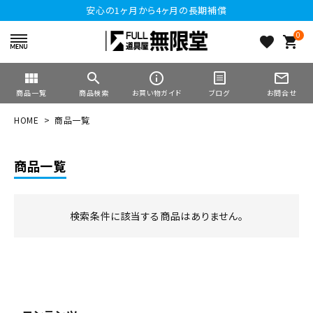
安心の1ヶ月から4ヶ月の長期補償
0
favorite
shopping_cart
view_module
search
info_outline
mail_outline
商品一覧
商品検索
お買い物ガイド
ブログ
お問合せ
HOME
商品一覧
商品一覧
検索条件に該当する商品はありません。