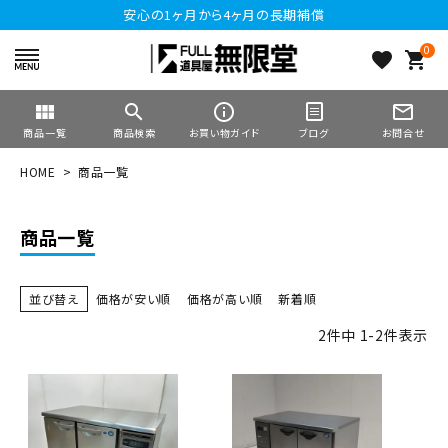
安心の1ヶ月から4ヶ月の長期補償
0
favorite
shopping_cart
view_module
search
info_outline
mail_outline
商品一覧
商品検索
お買い物ガイド
ブログ
お問合せ
HOME
商品一覧
商品一覧
並び替え
価格が安い順
価格が高い順
新着順
2
件中
1
-
2
件表示