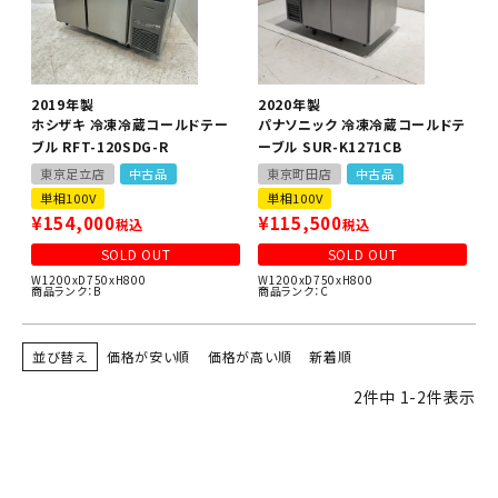
2019年製
2020年製
ホシザキ 冷凍冷蔵コールドテー
パナソニック 冷凍冷蔵コールドテ
ブル RFT-120SDG-R
ーブル SUR-K1271CB
東京足立店
中古品
東京町田店
中古品
単相100V
単相100V
¥
154,000
¥
115,500
税込
税込
SOLD OUT
SOLD OUT
W1200xD750xH800
W1200xD750xH800
商品ランク：B
商品ランク：C
並び替え
価格が安い順
価格が高い順
新着順
2
件中
1
-
2
件表示