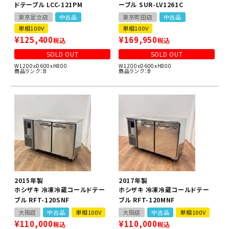
ドテーブル LCC-121PM
ーブル SUR-LV1261C
東京足立店
中古品
東京町田店
中古品
単相100V
単相100V
¥
125,400
¥
169,950
税込
税込
SOLD OUT
SOLD OUT
W1200xD600xH800
W1200xD600xH800
商品ランク：B
商品ランク：B
2015年製
2017年製
ホシザキ 冷凍冷蔵コールドテー
ホシザキ 冷凍冷蔵コールドテー
ブル RFT-120SNF
ブル RFT-120MNF
大阪店
中古品
単相100V
大阪店
中古品
単相100V
¥
110,000
¥
110,000
税込
税込