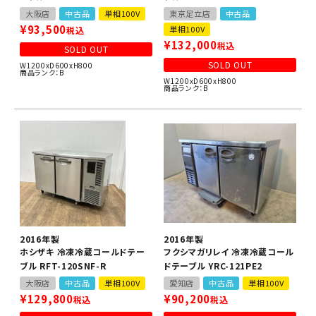
大阪店
中古品
単相100V
東京足立店
中古品
¥
93,500
単相100V
税込
¥
132,000
税込
SOLD OUT
SOLD OUT
W1200xD600xH800
商品ランク：B
W1200xD600xH800
商品ランク：B
2016年製
2016年製
ホシザキ 冷凍冷蔵コールドテー
フクシマガリレイ 冷凍冷蔵コール
ブル RFT-120SNF-R
ドテーブル YRC-121PE2
大阪店
中古品
単相100V
愛知店
中古品
単相100V
¥
129,800
¥
90,200
税込
税込