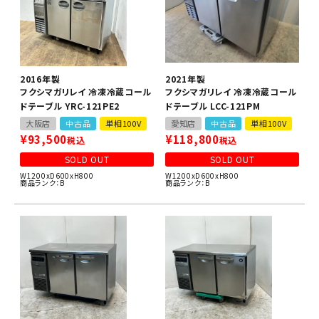
2016年製
2021年製
フクシマガリレイ 冷凍冷蔵コール
フクシマガリレイ 冷凍冷蔵コール
ドテーブル YRC-121PE2
ドテーブル LCC-121PM
大阪店
中古品
単相100V
愛知店
中古品
単相100V
¥
93,500
¥
118,800
税込
税込
SOLD OUT
SOLD OUT
W1200xD600xH800
W1200xD600xH800
商品ランク：B
商品ランク：B