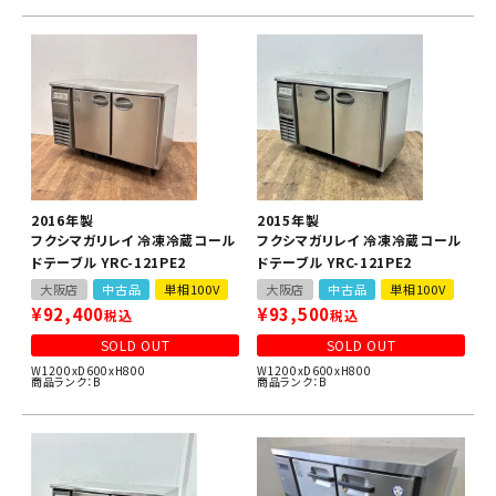
2016年製
2015年製
フクシマガリレイ 冷凍冷蔵コール
フクシマガリレイ 冷凍冷蔵コール
ドテーブル YRC-121PE2
ドテーブル YRC-121PE2
大阪店
中古品
単相100V
大阪店
中古品
単相100V
¥
92,400
¥
93,500
税込
税込
SOLD OUT
SOLD OUT
W1200xD600xH800
W1200xD600xH800
商品ランク：B
商品ランク：B