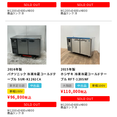
SOLD OUT
SOLD OUT
W1200xD600xH800
W1200xD600xH800
商品ランク：B
商品ランク：B
2016年製
2015年製
パナソニック 冷凍冷蔵コールドテ
ホシザキ 冷凍冷蔵コールドテー
ーブル SUR-K1261CA
ブル RFT-120SNF
東京足立店
中古品
大阪店
中古品
単相100V
¥
110,000
単相100V
税込
¥
96,800
税込
SOLD OUT
SOLD OUT
W1200xD600xH800
商品ランク：B
W1200xD600xH800
商品ランク：B