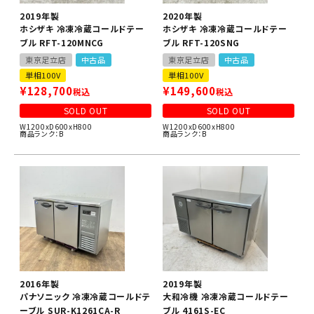
2019年製
2020年製
ホシザキ 冷凍冷蔵コールドテー
ホシザキ 冷凍冷蔵コールドテー
ブル RFT-120MNCG
ブル RFT-120SNG
東京足立店
中古品
東京足立店
中古品
単相100V
単相100V
¥
128,700
¥
149,600
税込
税込
SOLD OUT
SOLD OUT
W1200xD600xH800
W1200xD600xH800
商品ランク：B
商品ランク：B
2016年製
2019年製
パナソニック 冷凍冷蔵コールドテ
大和冷機 冷凍冷蔵コールドテー
ーブル SUR-K1261CA-R
ブル 4161S-EC