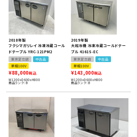
2018年製
2019年製
フクシマガリレイ 冷凍冷蔵コール
大和冷機 冷凍冷蔵コールドテー
ドテーブル YRC-121PM2
ブル 4161S-EC
東京足立店
中古品
東京足立店
中古品
単相100V
単相100V
¥
88,000
¥
143,000
税込
税込
W1200xD600xH800
W1200xD600xH800
商品ランク：B
商品ランク：B