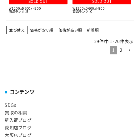
SOLD OUT
SOLD OUT
W1200xD600xH800
W1200xD600xH800
商品ランク：B
商品ランク：C
並び替え
価格が安い順
価格が高い順
新着順
29
件中
1
-
20
件表示
1
2
コンテンツ
SDGs
買取の相談
新入荷ブログ
愛知店ブログ
大阪店ブログ