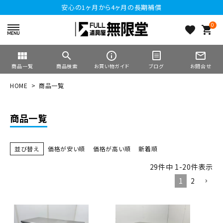
安心の1ヶ月から4ヶ月の長期補償
0
favorite
shopping_cart
view_module
search
info_outline
mail_outline
商品一覧
商品検索
お買い物ガイド
ブログ
お問合せ
HOME
商品一覧
商品一覧
並び替え
価格が安い順
価格が高い順
新着順
29
件中
1
-
20
件表示
1
2