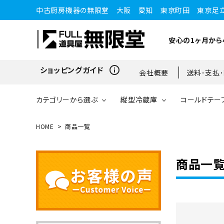
中古厨房機器の無限堂 大阪 愛知 東京町田 東京足
安心の1ヶ月から
info_outline
ショッピングガイド
会社概要
送料･支払
カテゴリーから選ぶ
縦型冷蔵庫
コールドテー
HOME
商品一覧
縦型冷蔵庫
縦型冷蔵庫
台下冷蔵庫
20kg～25kg
小型ショーケース
ガスコンロ
愛知店
商品一
ブラストチラー・ショックフ
ワインセラー・ワインクーラ
ショーケース
ドロワータイプ・他
65kg
リーザー
ー