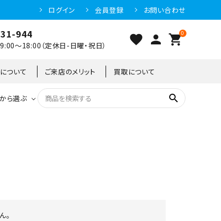
ログイン
会員登録
お問い合わせ
031-944
0
favorite
person
shopping_cart
:00～18:00（定休日-日曜・祝日）
クについて
ご来店のメリット
買取について
search
から選ぶ
洗浄機器
恒温高湿庫
恒温高湿庫
55kg
冷凍ショーケース
IH・電磁調理器・電気コンロ
東京足立店
冷凍ストッカー
95kg
ん。