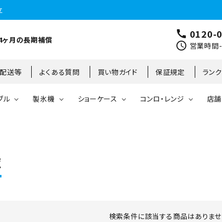
立
0120-
call
4ヶ月の長期補償
schedule
営業時間-9
･配送等
よくある質問
買い物ガイド
保証規定
ラン
ブル
製氷機
ショーケース
コンロ・レンジ
店舗
コールドテーブル
縦型冷凍庫
台下冷凍庫
35kg
リーチインタイプ
ガステーブル
大阪店
製氷機
縦型冷凍冷蔵庫
台下冷凍冷蔵庫
45kg
オープンショーケース
ガスレンジ
東京町田店
覧
対面ショーケース
75kg
ホットショーケース
ネタケース
85kg
検索条件に該当する商品はありませ