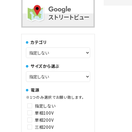
コンロ・レンジ
100kg以上
中華レンジ
カテゴリ
コーヒーマシン関連
サイズから選ぶ
その他
電源
※1つのみ選択でお願い致します。
指定しない
単相100V
単相200V
三相200V