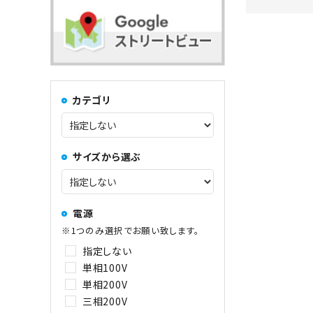
コンロ・レンジ
100kg以上
中華レンジ
カテゴリ
コーヒーマシン関連
サイズから選ぶ
その他
電源
※1つのみ選択でお願い致します。
指定しない
単相100V
単相200V
三相200V