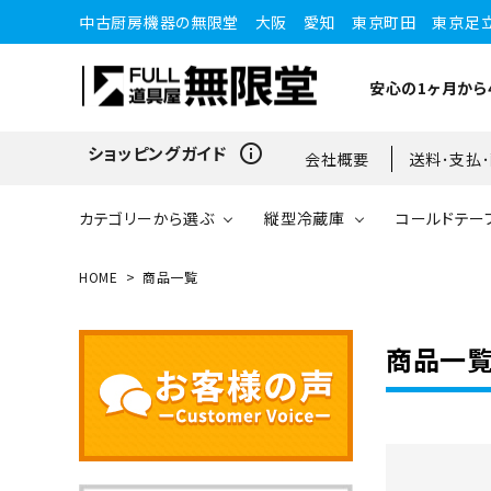
中古厨房機器の無限堂 大阪 愛知 東京町田 東京足
安心の1ヶ月から
info_outline
ショッピングガイド
会社概要
送料･支払
カテゴリーから選ぶ
縦型冷蔵庫
コールドテー
HOME
商品一覧
縦型冷蔵庫
縦型冷蔵庫
台下冷蔵庫
20kg～25kg
小型ショーケース
ガスコンロ
愛知店
商品一
ブラストチラー・ショックフ
ワインセラー・ワインクーラ
ショーケース
ドロワータイプ・他
65kg
リーザー
ー