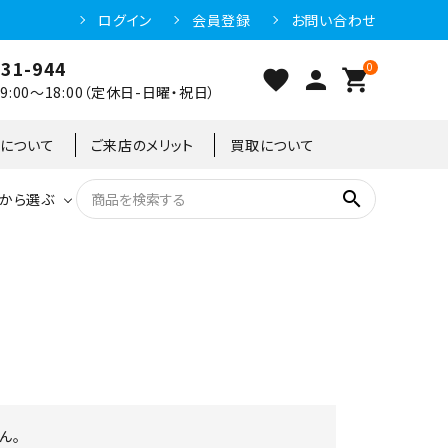
ログイン
会員登録
お問い合わせ
031-944
0
favorite
person
shopping_cart
:00～18:00（定休日-日曜・祝日）
クについて
ご来店のメリット
買取について
search
から選ぶ
洗浄機器
恒温高湿庫
恒温高湿庫
55kg
冷凍ショーケース
IH・電磁調理器・電気コンロ
東京足立店
冷凍ストッカー
95kg
ん。