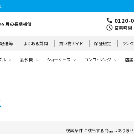
立
0120-
call
4ヶ月の長期補償
schedule
営業時間-9
･配送等
よくある質問
買い物ガイド
保証規定
ラン
ブル
製氷機
ショーケース
コンロ・レンジ
店舗
コールドテーブル
縦型冷凍庫
台下冷凍庫
35kg
リーチインタイプ
ガステーブル
大阪店
製氷機
縦型冷凍冷蔵庫
台下冷凍冷蔵庫
45kg
オープンショーケース
ガスレンジ
東京町田店
覧
対面ショーケース
75kg
ホットショーケース
ネタケース
85kg
検索条件に該当する商品はありませ