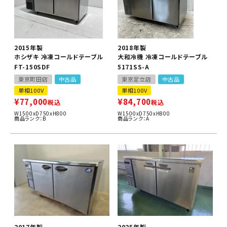
2015年製
2018年製
ホシザキ 冷凍コールドテーブル
大和冷機 冷凍コールドテーブル
FT-150SDF
5171SS-A
東京町田店
中古品
東京足立店
中古品
単相100V
単相100V
¥
77,000
¥
84,700
税込
税込
W1500xD750xH800
W1500xD750xH800
商品ランク：B
商品ランク：A
2017年製
2025年製