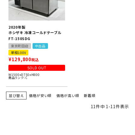
2020年製
ホシザキ 冷凍コールドテーブル
FT-150SDG
東京町田店
中古品
単相100V
¥
129,800
税込
SOLD OUT
W1500xD750xH800
商品ランク：C
並び替え
価格が安い順
価格が高い順
新着順
11
件中
1
-
11
件表示