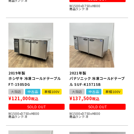
商品ランク：B
W1500xD750xH800
商品ランク：B
2019年製
2021年製
ホシザキ 冷凍コールドテーブル
パナソニック 冷凍コールドテーブ
FT-150SDG
ル SUF-K1571SB
大阪店
中古品
単相100V
大阪店
中古品
単相100V
¥
121,000
¥
137,500
税込
税込
SOLD OUT
SOLD OUT
W1500xD750xH800
W1500xD750xH800
商品ランク：B
商品ランク：B