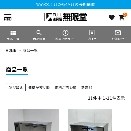
安心の1ヶ月から4ヶ月の長期補償
0
favorite
shopping_cart
view_module
search
info_outline
mail_outline
商品一覧
商品検索
お買い物ガイド
ブログ
お問合せ
HOME
商品一覧
商品一覧
並び替え
価格が安い順
価格が高い順
新着順
11
件中
1
-
11
件表示