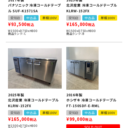
パナソニック 冷凍コールドテーブ
北沢産業 冷凍コールドテーブル
ル SUF-K1571SA
KLRW-152FX
愛知店
中古品
単相100V
愛知店
中古品
単相100V
¥
93,500
¥
165,000
税込
税込
W1500xD750xH800
W1500xD750xH800
商品ランク：C
商品ランク：B
2025年製
2016年製
北沢産業 冷凍コールドテーブル
ホシザキ 冷凍コールドテーブル
KLRW-152FX
FT-150SDF-E-RML
愛知店
中古品
単相100V
愛知店
中古品
単相100V
¥
165,000
¥
99,000
税込
税込
W1500xD750xH800
SOLD OUT