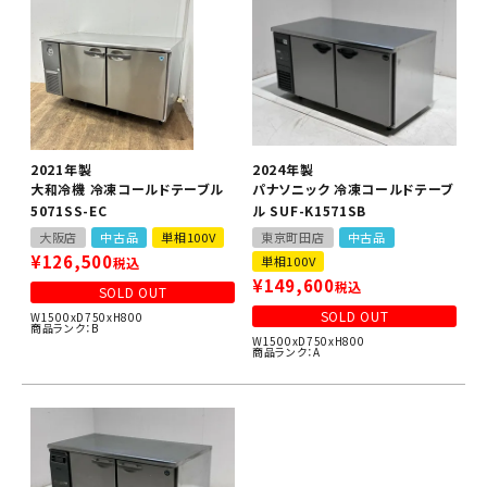
2021年製
2024年製
大和冷機 冷凍コールドテーブル
パナソニック 冷凍コールドテーブ
5071SS-EC
ル SUF-K1571SB
大阪店
中古品
単相100V
東京町田店
中古品
¥
126,500
単相100V
税込
¥
149,600
税込
SOLD OUT
SOLD OUT
W1500xD750xH800
商品ランク：B
W1500xD750xH800
商品ランク：A