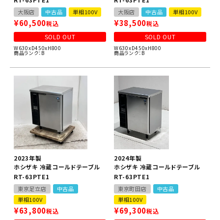
大阪店
中古品
単相100V
大阪店
中古品
単相100V
¥
60,500
¥
38,500
税込
税込
SOLD OUT
SOLD OUT
W630xD450xH800
W630xD450xH800
商品ランク：B
商品ランク：B
2023年製
2024年製
ホシザキ 冷蔵コールドテーブル
ホシザキ 冷蔵コールドテーブル
RT-63PTE1
RT-63PTE1
東京足立店
中古品
東京町田店
中古品
単相100V
単相100V
¥
63,800
¥
69,300
税込
税込