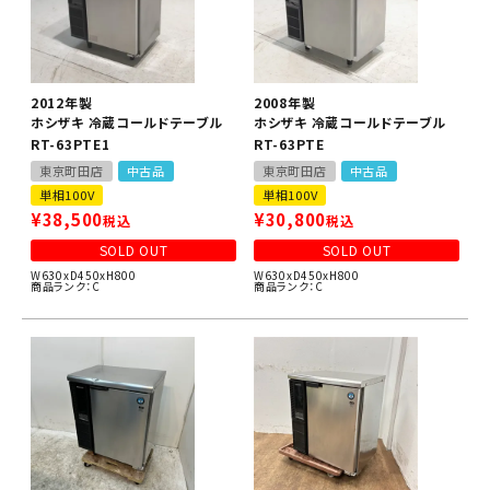
2012年製
2008年製
ホシザキ 冷蔵コールドテーブル
ホシザキ 冷蔵コールドテーブル
RT-63PTE1
RT-63PTE
東京町田店
中古品
東京町田店
中古品
単相100V
単相100V
¥
38,500
¥
30,800
税込
税込
SOLD OUT
SOLD OUT
W630xD450xH800
W630xD450xH800
商品ランク：C
商品ランク：C