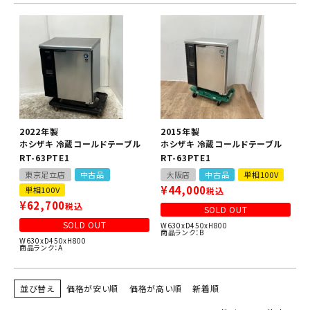
2022年製
2015年製
ホシザキ 冷蔵コールドテーブル
ホシザキ 冷蔵コールドテーブル
RT-63PTE1
RT-63PTE1
東京足立店
中古品
大阪店
中古品
単相100V
¥
44,000
単相100V
税込
¥
62,700
税込
SOLD OUT
SOLD OUT
W630xD450xH800
商品ランク：B
W630xD450xH800
商品ランク：A
並び替え
価格が安い順
価格が高い順
新着順