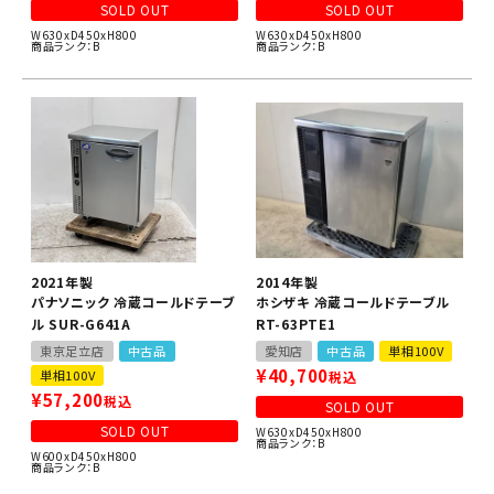
SOLD OUT
SOLD OUT
W630xD450xH800
W630xD450xH800
商品ランク：B
商品ランク：B
2021年製
2014年製
パナソニック 冷蔵コールドテーブ
ホシザキ 冷蔵コールドテーブル
ル SUR-G641A
RT-63PTE1
東京足立店
中古品
愛知店
中古品
単相100V
¥
40,700
単相100V
税込
¥
57,200
税込
SOLD OUT
SOLD OUT
W630xD450xH800
商品ランク：B
W600xD450xH800
商品ランク：B