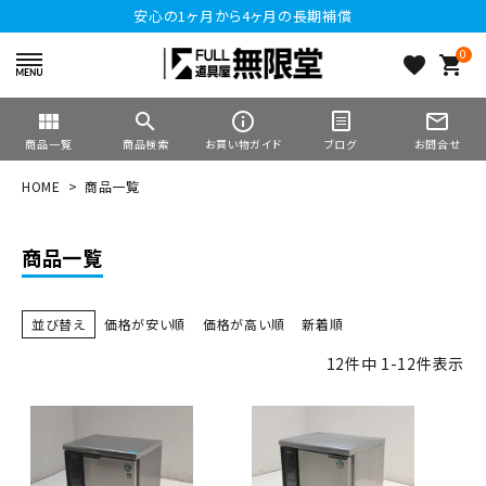
安心の1ヶ月から4ヶ月の長期補償
0
favorite
shopping_cart
view_module
search
info_outline
mail_outline
商品一覧
商品検索
お買い物ガイド
ブログ
お問合せ
HOME
商品一覧
商品一覧
並び替え
価格が安い順
価格が高い順
新着順
12
件中
1
-
12
件表示