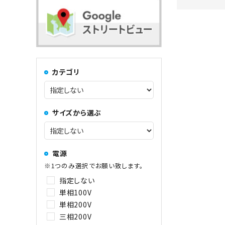
コンロ・レンジ
100kg以上
中華レンジ
カテゴリ
コーヒーマシン関連
サイズから選ぶ
その他
電源
※1つのみ選択でお願い致します。
指定しない
単相100V
単相200V
三相200V