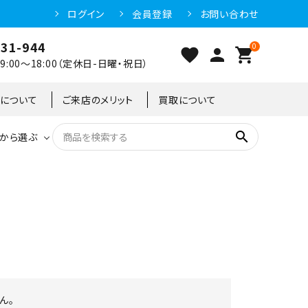
ログイン
会員登録
お問い合わせ
031-944
0
favorite
person
shopping_cart
:00～18:00（定休日-日曜・祝日）
クについて
ご来店のメリット
買取について
search
から選ぶ
洗浄機器
恒温高湿庫
恒温高湿庫
55kg
冷凍ショーケース
IH・電磁調理器・電気コンロ
東京足立店
冷凍ストッカー
95kg
ん。