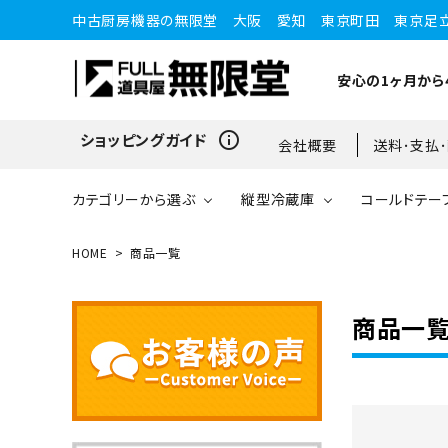
中古厨房機器の無限堂 大阪 愛知 東京町田 東京足
安心の1ヶ月から
info_outline
ショッピングガイド
会社概要
送料･支払
カテゴリーから選ぶ
縦型冷蔵庫
コールドテー
HOME
商品一覧
縦型冷蔵庫
縦型冷蔵庫
台下冷蔵庫
20kg～25kg
小型ショーケース
ガスコンロ
愛知店
商品一
ブラストチラー・ショックフ
ワインセラー・ワインクーラ
ショーケース
ドロワータイプ・他
65kg
リーザー
ー