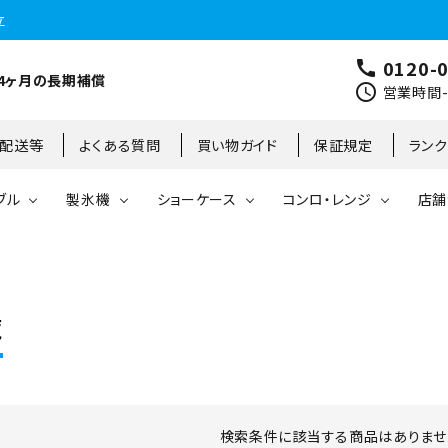
立
0120-
call
4ヶ月の長期補償
schedule
営業時間-9
･配送等
よくある質問
買い物ガイド
保証規定
ラン
ブル
製氷機
ショーケース
コンロ・レンジ
店舗
コールドテーブル
縦型冷凍庫
台下冷凍庫
35kg
リーチインタイプ
ガステーブル
大阪店
製氷機
縦型冷凍冷蔵庫
台下冷凍冷蔵庫
45kg
オープンショーケース
ガスレンジ
東京町田店
覧
対面ショーケース
75kg
ホットショーケース
ネタケース
85kg
検索条件に該当する商品はありませ