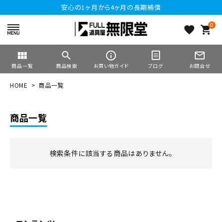
安心の1ヶ月から4ヶ月の長期補償
0
favorite
shopping_cart
view_module
search
info_outline
mail_outline
商品一覧
商品検索
お買い物ガイド
ブログ
お問合せ
HOME
商品一覧
商品一覧
検索条件に該当する商品はありません。