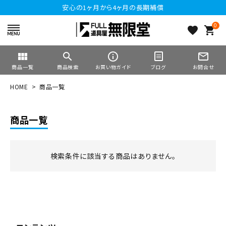
安心の1ヶ月から4ヶ月の長期補償
0
favorite
shopping_cart
view_module
search
info_outline
mail_outline
商品一覧
商品検索
お買い物ガイド
ブログ
お問合せ
HOME
商品一覧
商品一覧
検索条件に該当する商品はありません。