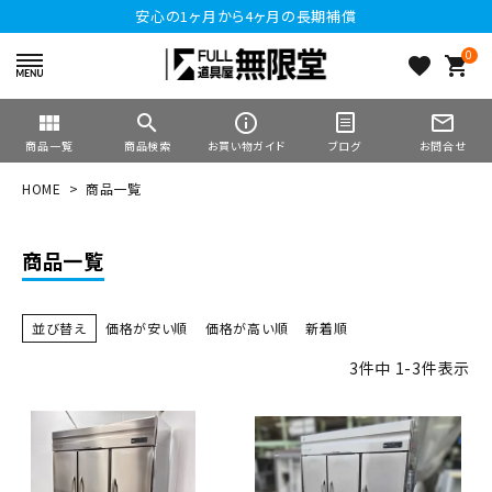
安心の1ヶ月から4ヶ月の長期補償
0
favorite
shopping_cart
view_module
search
info_outline
mail_outline
商品一覧
商品検索
お買い物ガイド
ブログ
お問合せ
HOME
商品一覧
商品一覧
並び替え
価格が安い順
価格が高い順
新着順
3
件中
1
-
3
件表示