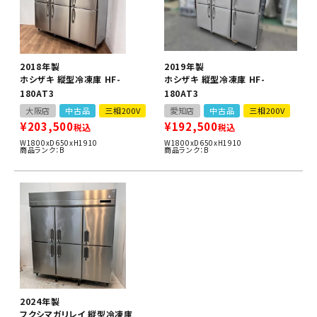
2018年製
2019年製
ホシザキ 縦型冷凍庫 HF-
ホシザキ 縦型冷凍庫 HF-
180AT3
180AT3
大阪店
中古品
三相200V
愛知店
中古品
三相200V
¥
203,500
¥
192,500
税込
税込
W1800xD650xH1910
W1800xD650xH1910
商品ランク：B
商品ランク：B
2024年製
フクシマガリレイ 縦型冷凍庫