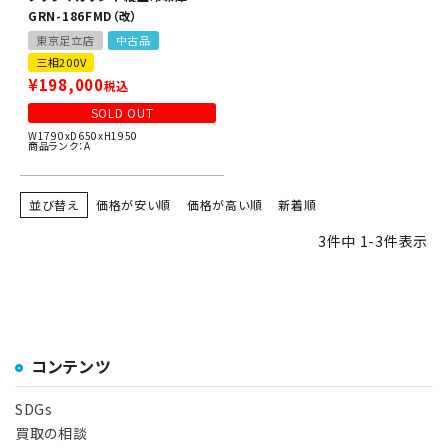
GRN-186FMD（改）
東京足立店
中古品
三相200V
¥
198,000
税込
SOLD OUT
W1790xD650xH1950
商品ランク：A
並び替え
価格が安い順
価格が高い順
新着順
3
件中
1
-
3
件表示
コンテンツ
SDGs
買取の相談