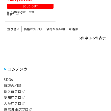
SOLD OUT
W1490xD650xH1950
商品ランク：B
並び替え
価格が安い順
価格が高い順
新着順
5
件中
1
-
5
件表示
コンテンツ
SDGs
買取の相談
新入荷ブログ
愛知店ブログ
大阪店ブログ
東京町田店ブログ