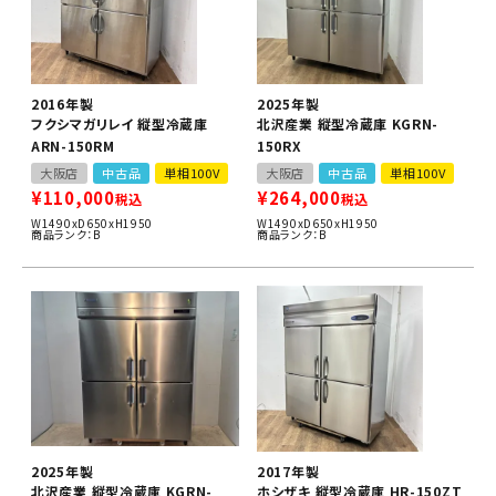
2016年製
2025年製
フクシマガリレイ 縦型冷蔵庫
北沢産業 縦型冷蔵庫 KGRN-
ARN-150RM
150RX
大阪店
中古品
単相100V
大阪店
中古品
単相100V
¥
110,000
¥
264,000
税込
税込
W1490xD650xH1950
W1490xD650xH1950
商品ランク：B
商品ランク：B
2025年製
2017年製
北沢産業 縦型冷蔵庫 KGRN-
ホシザキ 縦型冷蔵庫 HR-150ZT