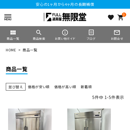
安心の1ヶ月から4ヶ月の長期補償
0
favorite
shopping_cart
view_module
search
info_outline
mail_outline
商品一覧
商品検索
お買い物ガイド
ブログ
お問合せ
HOME
商品一覧
商品一覧
並び替え
価格が安い順
価格が高い順
新着順
5
件中
1
-
5
件表示