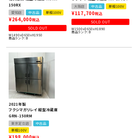
150RX
大阪店
中古品
単相100V
愛知店
中古品
単相100V
¥
117,700
税込
¥
264,000
税込
SOLD OUT
SOLD OUT
W1500xD650xH1890
商品ランク：B
W1490xD650xH1950
商品ランク：B
2021年製
フクシマガリレイ 縦型冷蔵庫
GRN-150RM
東京足立店
中古品
単相100V
¥
198,000
税込