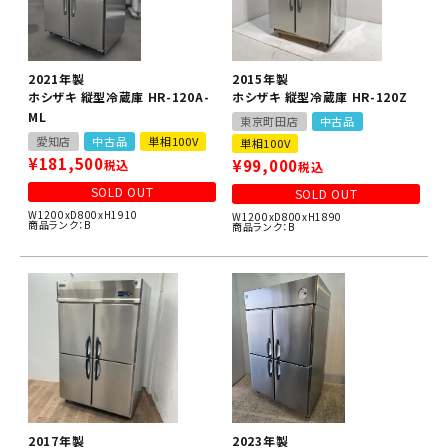
2021年製
2015年製
ホシザキ 縦型冷蔵庫 HR-120A-
ホシザキ 縦型冷蔵庫 HR-120Z
ML
東京町田店
中古品
愛知店
中古品
単相100V
単相100V
¥
181,500
¥
99,000
税込
税込
SOLD OUT
SOLD OUT
W1200xD800xH1910
W1200xD800xH1890
商品ランク：B
商品ランク：B
2017年製
2023年製