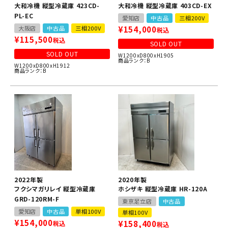
大和冷機 縦型冷蔵庫 423CD-
大和冷機 縦型冷蔵庫 403CD-EX
PL-EC
愛知店
中古品
三相200V
大阪店
中古品
三相200V
¥
154,000
税込
¥
115,500
税込
SOLD OUT
SOLD OUT
W1200xD800xH1905
商品ランク：B
W1200xD800xH1912
商品ランク：B
2022年製
2020年製
フクシマガリレイ 縦型冷蔵庫
ホシザキ 縦型冷蔵庫 HR-120A
GRD-120RM-F
東京足立店
中古品
愛知店
中古品
単相100V
単相100V
¥
154,000
¥
158,400
税込
税込