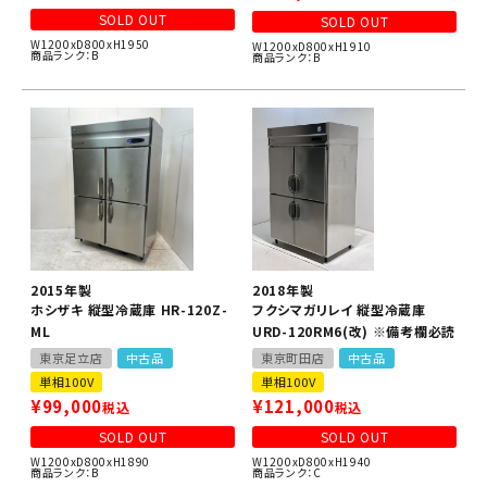
SOLD OUT
SOLD OUT
W1200xD800xH1950
W1200xD800xH1910
商品ランク：B
商品ランク：B
2015年製
2018年製
ホシザキ 縦型冷蔵庫 HR-120Z-
フクシマガリレイ 縦型冷蔵庫
ML
URD-120RM6(改) ※備考欄必読
東京足立店
中古品
東京町田店
中古品
単相100V
単相100V
¥
99,000
¥
121,000
税込
税込
SOLD OUT
SOLD OUT
W1200xD800xH1890
W1200xD800xH1940
商品ランク：B
商品ランク：C