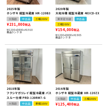
2025年製
2020年製
ホシザキ 縦型冷蔵庫 HR-120B3
大和冷機 縦型冷蔵庫 403CD-EX
大阪店
中古品
三相200V
東京足立店
中古品
¥
231,000
三相200V
税込
¥
154,000
税込
W1200xD800xH1910
商品ランク：B
W1200xD800xH1905
商品ランク：B
2018年製
2016年製
フクシマガリレイ 縦型冷蔵庫 パス
ホシザキ 縦型冷蔵庫 HR-120Z3
スルー仕様 PRD-120RM7-G
大阪店
中古品
三相200V
大阪店
中古品
単相100V
¥
125,400
税込