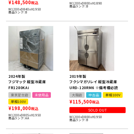
¥
148,500
税込
W1200xD800xH1890
商品ランク：B
W1200xD840xH1950
商品ランク：B
2024年製
2019年製
フジマック 縦型冷蔵庫
フクシマガリレイ 縦型冷蔵庫
FR1280KAi
URD-120RM6 ※備考欄必読
東京足立店
未使用品
大阪店
中古品
単相100V
¥
115,500
単相100V
税込
¥
198,000
税込
SOLD OUT
W1200xD805xH1950
W1200xD800xH1950
商品ランク：AA
商品ランク：B