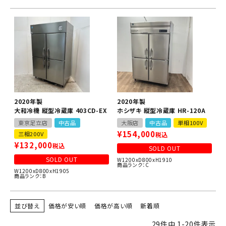
2020年製
2020年製
大和冷機 縦型冷蔵庫 403CD-EX
ホシザキ 縦型冷蔵庫 HR-120A
東京足立店
中古品
大阪店
中古品
単相100V
¥
154,000
三相200V
税込
¥
132,000
税込
SOLD OUT
SOLD OUT
W1200xD800xH1910
商品ランク：C
W1200xD800xH1905
商品ランク：B
並び替え
価格が安い順
価格が高い順
新着順
29
件中
1
-
20
件表示