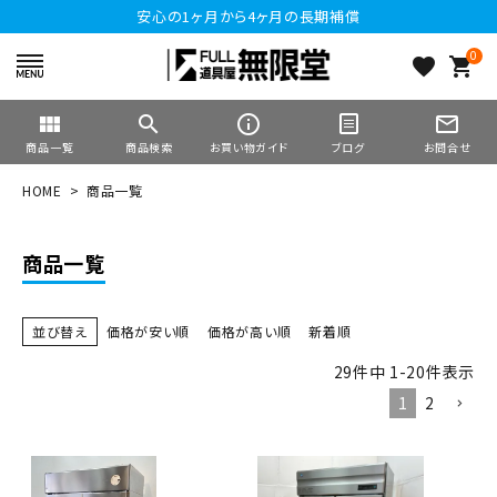
安心の1ヶ月から4ヶ月の長期補償
0
favorite
shopping_cart
view_module
search
info_outline
mail_outline
商品一覧
商品検索
お買い物ガイド
ブログ
お問合せ
HOME
商品一覧
商品一覧
並び替え
価格が安い順
価格が高い順
新着順
29
件中
1
-
20
件表示
1
2