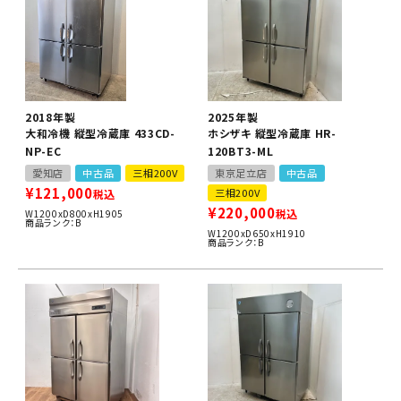
2018年製
2025年製
大和冷機 縦型冷蔵庫 433CD-
ホシザキ 縦型冷蔵庫 HR-
NP-EC
120BT3-ML
愛知店
中古品
三相200V
東京足立店
中古品
¥
121,000
三相200V
税込
¥
220,000
税込
W1200xD800xH1905
商品ランク：B
W1200xD650xH1910
商品ランク：B