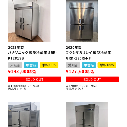
2023年製
2020年製
パナソニック 縦型冷蔵庫 SRR-
フクシマガリレイ 縦型冷蔵庫
K1281SB
GRD-120RM-F
大阪店
中古品
単相100V
愛知店
中古品
単相100V
¥
143,000
¥
127,600
税込
税込
SOLD OUT
SOLD OUT
W1200xD800xH1950
W1200xD800xH1950
商品ランク：B
商品ランク：B