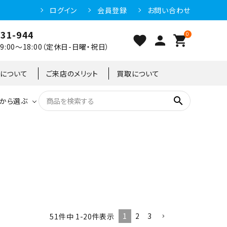
ログイン
会員登録
お問い合わせ
031-944
0
favorite
person
shopping_cart
:00～18:00（定休日-日曜・祝日）
クについて
ご来店のメリット
買取について
search
から選ぶ
洗浄機器
恒温高湿庫
恒温高湿庫
55kg
冷凍ショーケース
IH・電磁調理器・電気コンロ
東京足立店
冷凍ストッカー
95kg
1
2
3
51
件中
1
-
20
件表示