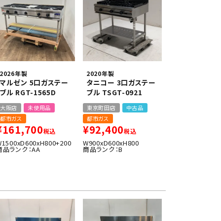
2026年製
2020年製
マルゼン 5口ガステー
タニコー 3口ガステー
ブル RGT-1565D
ブル TSGT-0921
大阪店
未使用品
東京町田店
中古品
都市ガス
都市ガス
¥
161,700
¥
92,400
税込
税込
W1500xD600xH800+200
W900xD600xH800
商品ランク：AA
商品ランク：B