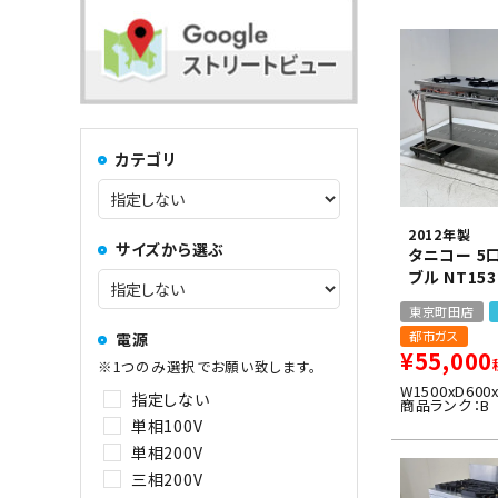
コンロ・レンジ
100kg以上
中華レンジ
カテゴリ
コーヒーマシン関連
2012年製
サイズから選ぶ
タニコー 5
その他
ブル NT153
東京町田店
都市ガス
電源
¥
55,000
※1つのみ選択でお願い致します。
W1500xD600
指定しない
商品ランク：B
単相100V
単相200V
三相200V