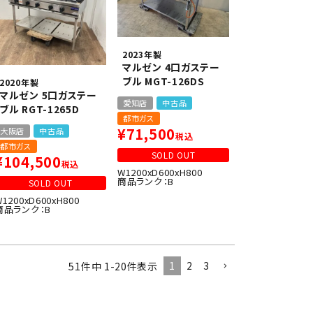
2023年製
マルゼン 4口ガステー
ブル MGT-126DS
2020年製
マルゼン 5口ガステー
愛知店
中古品
ブル RGT-1265D
都市ガス
¥
71,500
大阪店
中古品
税込
都市ガス
SOLD OUT
¥
104,500
税込
W1200xD600xH800
商品ランク：B
SOLD OUT
W1200xD600xH800
商品ランク：B
1
2
3
51
件中
1
-
20
件表示