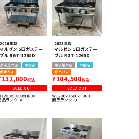
2026年製
2023年製
マルゼン 5口ガステー
マルゼン 5口ガステー
ブル RGT-1265D
ブル RGT-1265D
東京足立店
中古品
東京足立店
中古品
都市ガス
都市ガス
¥
132,000
¥
104,500
税込
税込
SOLD OUT
SOLD OUT
W1200xD600xH800
W1200xD600xH800
商品ランク：A
商品ランク：B