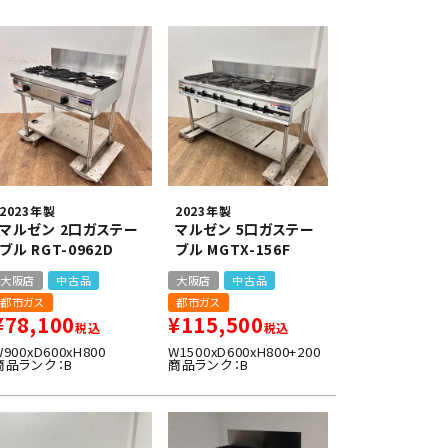
異形
ゆで麺機
製菓・製パン機器
店舗用家具
2023年製
2023年製
マルゼン 2口ガステー
マルゼン 5口ガステー
ブル RGT-0962D
ブル MGTX-156F
大阪店
中古品
大阪店
中古品
都市ガス
都市ガス
¥
78,100
¥
115,500
税込
税込
W900xD600xH800
W1500xD600xH800+200
商品ランク：B
商品ランク：B