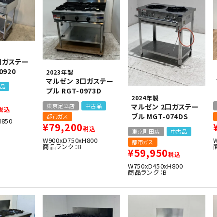
口ガステー
0920
2023年製
マルゼン 3口ガステー
品
ブル RGT-0973D
2024年製
東京足立店
中古品
マルゼン 2口ガステー
税込
ブル MGT-074DS
都市ガス
H850
¥
79,200
税込
東京町田店
中古品
W900xD750xH800
都市ガス
商品ランク：B
¥
59,950
税込
W750xD450xH800
商品ランク：B