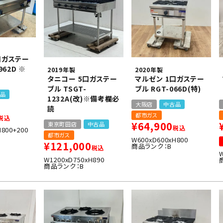
口ガステー
962D ※
2019年製
2020年製
タニコー 5口ガステー
マルゼン 1口ガステー
ブル TSGT-
ブル RGT-066D(特)
品
1232A(改)※備考欄必
大阪店
中古品
読
都市ガス
税込
¥
64,900
東京町田店
中古品
税込
H800+200
都市ガス
W600xD600xH800
¥
121,000
商品ランク：B
税込
W1200xD750xH890
商品ランク：B