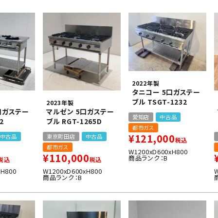
業務用オーブン
チップ・フレークアイス
フライヤー
ビッグアイス・その他
スープレンジ
その他熱機器
その他調理機器
板金物・シンク・調理台
2022年製
タニコー 5口ガステー
ブル TSGT-1232
2023年製
口ガステー
マルゼン 5口ガステー
愛知店
中古品
2
ブル RGT-1265D
都市ガス
¥
121,000
中古品
東京町田店
中古品
税込
都市ガス
W1200xD600xH800
¥
110,000
商品ランク：B
税込
税込
xH800
W1200xD600xH800
商品ランク：B