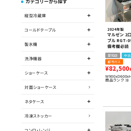
カテゴリーから探す
縦型冷蔵庫
2024年製
コールドテーブル
マルゼン 2
ブル RGT-0
製氷機
備考欄必読
愛知店
中古
洗浄機器
都市ガス
¥
82,500
ショーケース
W900xD600x
商品ランク：B
対面ショーケース
ネタケース
冷凍ストッカー
コンロ・レンジ