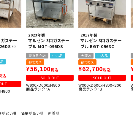
2023年製
2017年製
口ガステー
マルゼン 3口ガステー
マルゼン 3口ガステー
26DS ※
ブル MGT-096DS
ブル RGT-0963C
東京足立店
中古品
大阪店
中古品
品
都市ガス
都市ガス
¥
56,100
¥
62,700
税込
税込
税込
SOLD OUT
SOLD OUT
OUT
W900xD600xH800
W900xD600xH800+200
商品ランク：A
商品ランク：B
xH800
格が安い順
価格が高い順
新着順