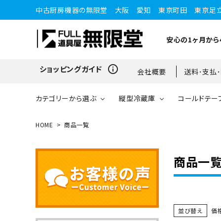
中古厨房機器の無限堂 大阪 愛知 東京町田 東京足
安心の1ヶ月から
info_outline
ショッピングガイド
会社概要
送料･支払
カテゴリーから選ぶ
縦型冷蔵庫
コールドテー
HOME
商品一覧
縦型冷蔵庫
縦型冷蔵庫
台下冷蔵庫
20kg～25kg
小型ショーケース
ガスコンロ
愛知店
商品一
ブラストチラー・ショックフ
ワインセラー・ワインクーラ
ショーケース
ドロワータイプ・他
65kg
リーザー
ー
並び替え
価