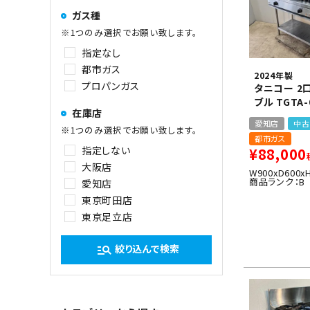
ガス種
※1つのみ選択でお願い致します。
指定なし
都市ガス
2024年製
プロパンガス
タニコー 2
ブル TGTA-
在庫店
愛知店
中古
※1つのみ選択でお願い致します。
都市ガス
指定しない
¥
88,000
大阪店
W900xD600x
商品ランク：B
愛知店
東京町田店
東京足立店
絞り込んで検索
manage_search