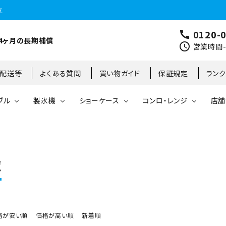
立
0120-
call
4ヶ月の長期補償
schedule
営業時間-9
･配送等
よくある質問
買い物ガイド
保証規定
ラン
ブル
製氷機
ショーケース
コンロ・レンジ
店舗
コールドテーブル
縦型冷凍庫
台下冷凍庫
35kg
リーチインタイプ
ガステーブル
大阪店
製氷機
縦型冷凍冷蔵庫
台下冷凍冷蔵庫
45kg
オープンショーケース
ガスレンジ
東京町田店
覧
対面ショーケース
75kg
ホットショーケース
ネタケース
85kg
格が安い順
価格が高い順
新着順