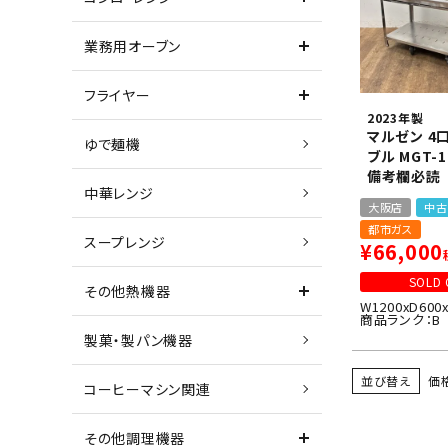
業務用オーブン
フライヤー
2023年製
マルゼン 4
ゆで麺機
ブル MGT-1
備考欄必読
中華レンジ
大阪店
中古
都市ガス
スープレンジ
¥
66,000
SOLD 
その他熱機器
W1200xD600
商品ランク：B
製菓・製パン機器
並び替え
価
コーヒーマシン関連
その他調理機器