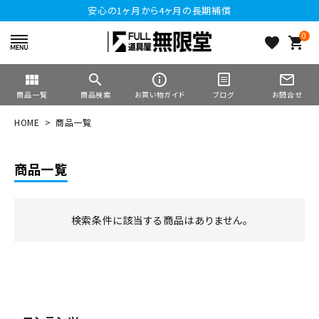
安心の1ヶ月から4ヶ月の長期補償
0
favorite
shopping_cart
view_module
search
info_outline
mail_outline
商品一覧
商品検索
お買い物ガイド
ブログ
お問合せ
HOME
商品一覧
商品一覧
検索条件に該当する商品はありません。