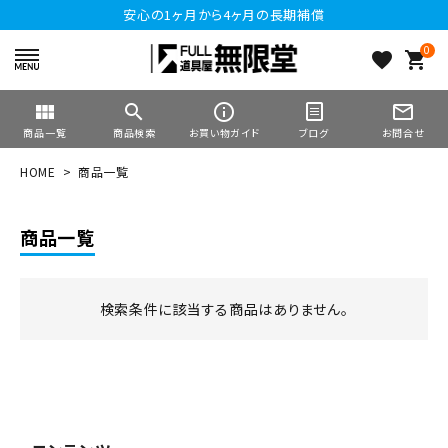
安心の1ヶ月から4ヶ月の長期補償
0
favorite
shopping_cart
view_module
search
info_outline
mail_outline
商品一覧
商品検索
お買い物ガイド
ブログ
お問合せ
HOME
商品一覧
商品一覧
検索条件に該当する商品はありません。