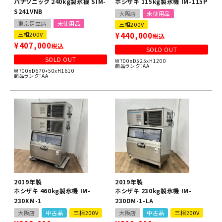
パナソニック 240kg製氷機 SIM-
ホシザキ 115kg製氷機 IM-115P
S241VNB
大阪店
未使用品
東京足立店
未使用品
三相200V
三相200V
¥
440,000
税込
¥
407,000
税込
SOLD OUT
SOLD OUT
W700xD525xH1200
商品ランク：AA
W700xD670+50xH1610
商品ランク：AA
2019年製
2019年製
ホシザキ 460kg製氷機 IM-
ホシザキ 230kg製氷機 IM-
230XM-1
230DM-1-LA
大阪店
中古品
三相200V
大阪店
中古品
三相200V