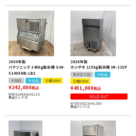
2020年製
2026年製
パナソニック 140kg製氷機 SIM-
ホシザキ 115kg製氷機 IM-115P
S140XNB-LB2
東京足立店
中古品
大阪店
中古品
三相200V
三相200V
¥
242,000
¥
451,000
税込
税込
W905xD650xH1153
SOLD OUT
商品ランク：B
W700xD525xH1200
商品ランク：A