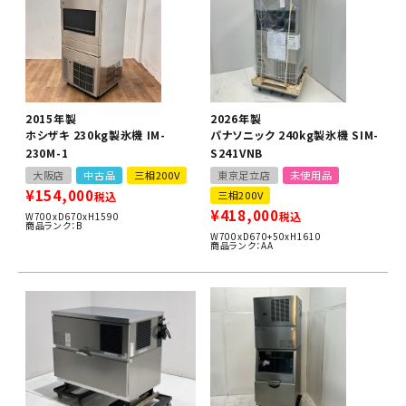
2015年製
2026年製
ホシザキ 230kg製氷機 IM-
パナソニック 240kg製氷機 SIM-
230M-1
S241VNB
大阪店
中古品
三相200V
東京足立店
未使用品
¥
154,000
三相200V
税込
¥
418,000
税込
W700xD670xH1590
商品ランク：B
W700xD670+50xH1610
商品ランク：AA