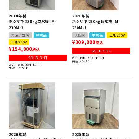
2018年製
2020年製
ホシザキ 230kg製氷機 IM-
ホシザキ 230kg製氷機 IM-
230M-1
230M-1
東京足立店
中古品
大阪店
中古品
三相200V
¥
209,000
三相200V
税込
¥
154,000
税込
SOLD OUT
SOLD OUT
W700xD670xH1590
商品ランク：B
W700xD670xH1590
商品ランク：B
2026年製
2025年製