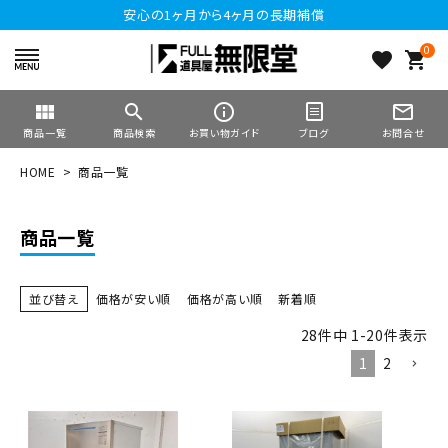
安心の1ヶ月から4ヶ月の長期補償
0
favorite
shopping_cart
view_module
search
info_outline
mail_outline
商品一覧
商品検索
お買い物ガイド
ブログ
お問合せ
HOME
商品一覧
商品一覧
並び替え
価格が安い順
価格が高い順
新着順
28
件中
1
-
20
件表示
1
2