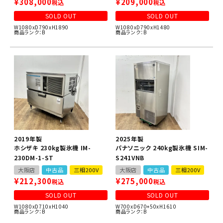
¥
308,000
¥
209,000
税込
税込
SOLD OUT
SOLD OUT
W1080xD790xH1890
W1080xD790xH1480
商品ランク：B
商品ランク：B
2019年製
2025年製
ホシザキ 230kg製氷機 IM-
パナソニック 240kg製氷機 SIM-
230DM-1-ST
S241VNB
大阪店
中古品
三相200V
大阪店
中古品
三相200V
¥
212,300
¥
275,000
税込
税込
SOLD OUT
SOLD OUT
W1080xD710xH1040
W700xD670+50xH1610
商品ランク：B
商品ランク：B