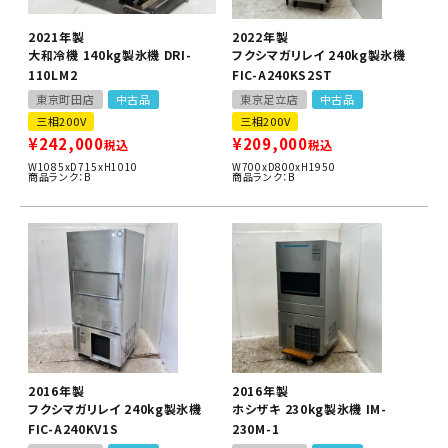
2021年製
2022年製
大和冷機 140kg製氷機 DRI-
フクシマガリレイ 240kg製氷機
110LM2
FIC-A240KS2ST
東京町田店
中古品
東京足立店
中古品
三相200V
三相200V
¥
242,000
¥
209,000
税込
税込
W1085xD715xH1010
W700xD800xH1950
商品ランク：B
商品ランク：B
2016年製
2016年製
フクシマガリレイ 240kg製氷機
ホシザキ 230kg製氷機 IM-
FIC-A240KV1S
230M-1