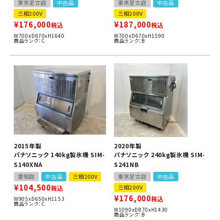
東京足立店
中古品
東京足立店
中古品
三相200V
三相200V
¥
176,000
¥
187,000
税込
税込
W700xD670xH1640
W700xD670xH1590
商品ランク：C
商品ランク：B
2015年製
2020年製
パナソニック 140kg製氷機 SIM-
パナソニック 240kg製氷機 SIM-
S140XNA
S241NB
愛知店
中古品
三相200V
東京足立店
中古品
¥
104,500
三相200V
税込
¥
176,000
税込
W905xD650xH1153
商品ランク：C
W1090xD870xH1430
商品ランク：B