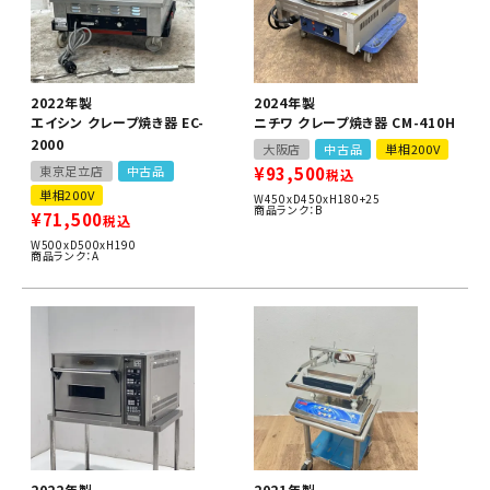
2022年製
2024年製
エイシン クレープ焼き器 EC-
ニチワ クレープ焼き器 CM-410H
2000
大阪店
中古品
単相200V
東京足立店
中古品
¥
93,500
税込
単相200V
W450xD450xH180+25
商品ランク：B
¥
71,500
税込
W500xD500xH190
商品ランク：A
2022年製
2021年製