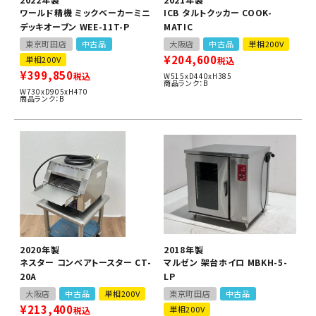
ワールド精機 ミックベーカーミニ
ICB タルトクッカー COOK-
デッキオーブン WEE-11T-P
MATIC
東京町田店
中古品
大阪店
中古品
単相200V
¥
204,600
単相200V
税込
¥
399,850
税込
W515xD440xH385
商品ランク：B
W730xD905xH470
商品ランク：B
2020年製
2018年製
ネスター コンベアトースター CT-
マルゼン 架台ホイロ MBKH-5-
20A
LP
大阪店
中古品
単相200V
東京町田店
中古品
¥
213,400
単相200V
税込