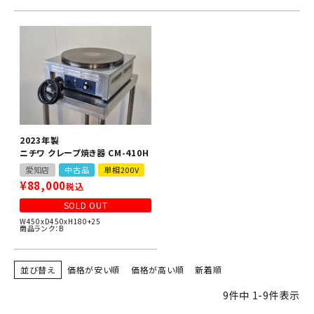
2023年製
ニチワ クレープ焼き器 CM-410H
愛知店
中古品
単相200V
¥
88,000
税込
SOLD OUT
W450xD450xH180+25
商品ランク：B
並び替え
価格が安い順
価格が高い順
新着順
9
件中
1
-
9
件表示