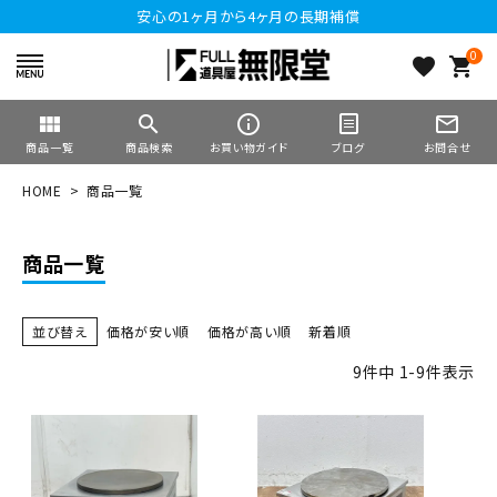
安心の1ヶ月から4ヶ月の長期補償
0
favorite
shopping_cart
view_module
search
info_outline
mail_outline
商品一覧
商品検索
お買い物ガイド
ブログ
お問合せ
HOME
商品一覧
商品一覧
並び替え
価格が安い順
価格が高い順
新着順
9
件中
1
-
9
件表示