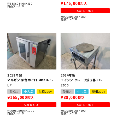
¥
176,000
税込
W365xD646xH310
商品ランク：B
SOLD OUT
W900xD800xH980
商品ランク：B
2018年製
2024年製
マルゼン 架台ホイロ MBKH-5-
エイシン クレープ焼き器 EC-
LP
2000
愛知店
中古品
単相200V
愛知店
中古品
単相200V
¥
165,000
¥
88,000
税込
税込
SOLD OUT
SOLD OUT
W900xD800xH1000
W500xD500xH190
商品ランク：B
商品ランク：B