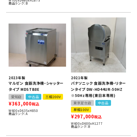
W700xD680xH1875
商品ランク：B
2023年製
2021年製
マルゼン 食器洗浄機・シャッター
パナソニック 食器洗浄機・リター
タイプ MDSTB8E
ンタイプ DW-HD44UR-50HZ
※50Hz専用(東日本専用)
愛知店
中古品
三相200V
¥
363,000
東京足立店
中古品
税込
単相100V
W600xD635xH850
商品ランク：A
¥
297,000
税込
W600xD600xH1277
商品ランク：B