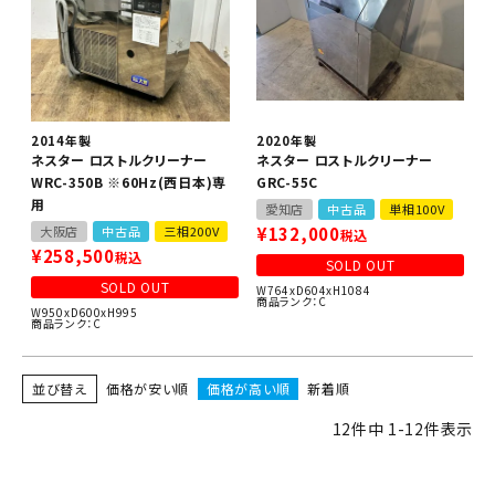
2014年製
2020年製
ネスター ロストルクリーナー
ネスター ロストルクリーナー
WRC-350B ※60Hz(西日本)専
GRC-55C
用
愛知店
中古品
単相100V
大阪店
中古品
三相200V
¥
132,000
税込
¥
258,500
税込
SOLD OUT
SOLD OUT
W764xD604xH1084
商品ランク：C
W950xD600xH995
商品ランク：C
並び替え
価格が安い順
価格が高い順
新着順
12
件中
1
-
12
件表示