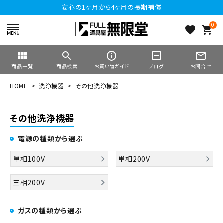
安心の1ヶ月から4ヶ月の長期補償
0
favorite
shopping_cart
view_module
search
info_outline
mail_outline
商品一覧
商品検索
お買い物ガイド
ブログ
お問合せ
HOME
洗浄機器
その他洗浄機器
その他洗浄機器
電源の種類から選ぶ
単相100V
単相200V
三相200V
ガスの種類から選ぶ