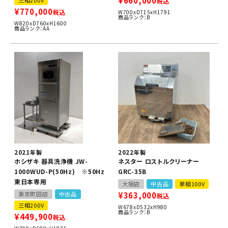
¥
660,000
三相200V
税込
¥
770,000
税込
W700xD715xH1791
商品ランク：B
W820xD760xH1600
商品ランク：AA
2021年製
2022年製
ホシザキ 器具洗浄機 JW-
ネスター ロストルクリーナー
1000WUD-P(50Hz) ※50Hz
GRC-35B
東日本専用
大阪店
中古品
単相100V
東京町田店
中古品
¥
363,000
税込
三相200V
W678xD532xH980
商品ランク：B
¥
449,900
税込