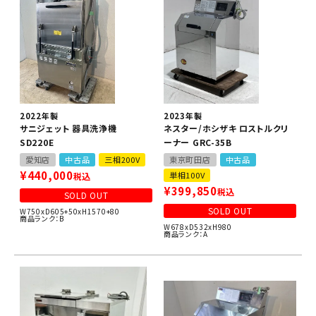
2022年製
2023年製
サニジェット 器具洗浄機
ネスター/ホシザキ ロストルクリ
SD220E
ーナー GRC-35B
愛知店
中古品
三相200V
東京町田店
中古品
¥
440,000
単相100V
税込
¥
399,850
税込
SOLD OUT
SOLD OUT
W750xD605+50xH1570+80
商品ランク：B
W678xD532xH980
商品ランク：A