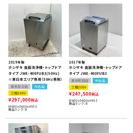
2019年製
2017年製
ホシザキ 食器洗浄機・トップドア
ホシザキ 食器洗浄機・トップドア
タイプ JWE-400FUB3(50Hz)
タイプ JWE-400FUB3
※東日本エリア専用（50Hz専用）
東京町田店
中古品
東京足立店
中古品
三相200V
三相200V
¥
247,500
税込
¥
297,000
税込
W600xD600xH953
商品ランク：B
W600xD600xH953
商品ランク：B