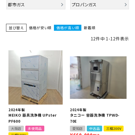
都市ガス
プロパンガス
並び替え
価格が安い順
価格が高い順
新着順
12
件中
1
-
12
件表示
2024年製
2024年製
MEIKO 器具洗浄機 UPster
タニコー 容器洗浄機 TPWD-
PF600
70E
大阪店
未使用品
愛知店
中古品
三相200V