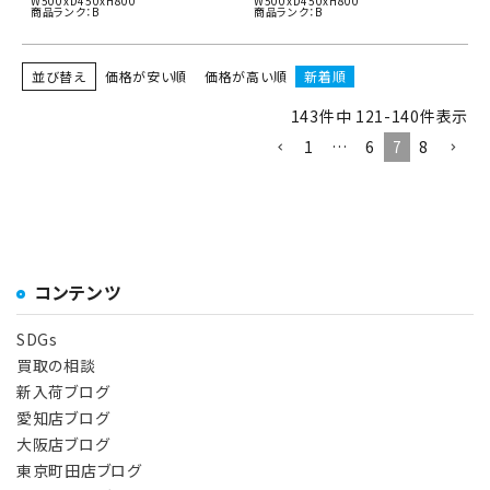
W500xD450xH800
W500xD450xH800
商品ランク：B
商品ランク：B
並び替え
価格が安い順
価格が高い順
新着順
143
件中
121
-
140
件表示
1
…
6
7
8
コンテンツ
SDGs
買取の相談
新入荷ブログ
愛知店ブログ
大阪店ブログ
東京町田店ブログ