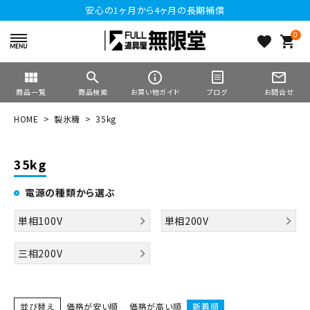
安心の1ヶ月から4ヶ月の長期補償
0
favorite
shopping_cart
view_module
search
info_outline
mail_outline
商品一覧
商品検索
お買い物ガイド
ブログ
お問合せ
HOME
製氷機
35kg
35kg
電源の種類から選ぶ
単相100V
単相200V
三相200V
並び替え
価格が安い順
価格が高い順
新着順