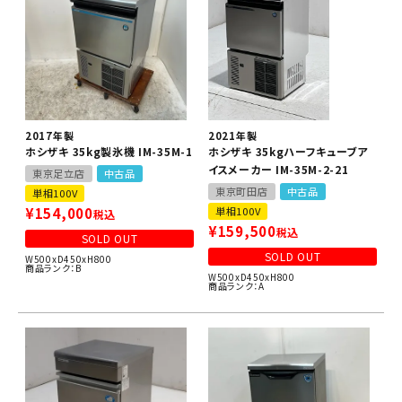
2017年製
2021年製
ホシザキ 35kg製氷機 IM-35M-1
ホシザキ 35kgハーフキューブア
イスメーカー IM-35M-2-21
東京足立店
中古品
東京町田店
中古品
単相100V
¥
154,000
単相100V
税込
¥
159,500
税込
SOLD OUT
SOLD OUT
W500xD450xH800
商品ランク：B
W500xD450xH800
商品ランク：A