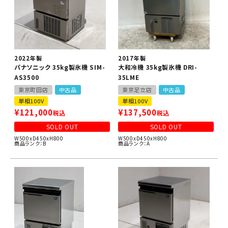
2022年製
2017年製
パナソニック 35kg製氷機 SIM-
大和冷機 35kg製氷機 DRI-
AS3500
35LME
東京町田店
中古品
東京足立店
中古品
単相100V
単相100V
¥
121,000
¥
137,500
税込
税込
SOLD OUT
SOLD OUT
W500xD450xH800
W500xD450xH800
商品ランク：B
商品ランク：A