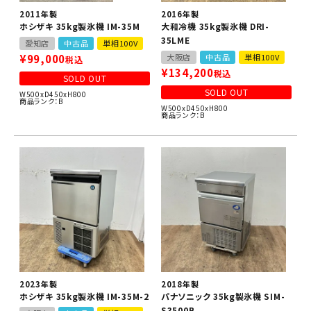
2011年製
2016年製
ホシザキ 35kg製氷機 IM-35M
大和冷機 35kg製氷機 DRI-
35LME
愛知店
中古品
単相100V
¥
99,000
大阪店
中古品
単相100V
税込
¥
134,200
税込
SOLD OUT
SOLD OUT
W500xD450xH800
商品ランク：B
W500xD450xH800
商品ランク：B
2023年製
2018年製
ホシザキ 35kg製氷機 IM-35M-2
パナソニック 35kg製氷機 SIM-
S3500B