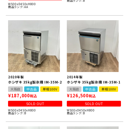
商品ランク：B
W500xD450xH800
商品ランク：AA
2020年製
2014年製
ホシザキ 35kg製氷機 IM-35M-2
ホシザキ 35kg製氷機 IM-35M-1
大阪店
中古品
単相100V
大阪店
中古品
単相100V
¥
187,000
¥
126,500
税込
税込
SOLD OUT
SOLD OUT
W500xD450xH800
W500xD450xH800
商品ランク：B
商品ランク：B