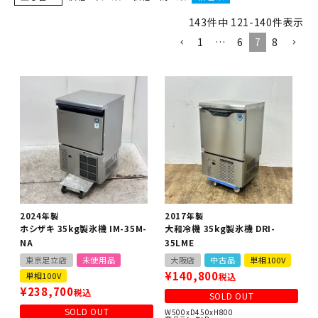
143
件中
121
-
140
件表示
1
…
6
7
8
2024年製
2017年製
ホシザキ 35kg製氷機 IM-35M-
大和冷機 35kg製氷機 DRI-
NA
35LME
東京足立店
未使用品
大阪店
中古品
単相100V
¥
140,800
単相100V
税込
¥
238,700
税込
SOLD OUT
SOLD OUT
W500xD450xH800