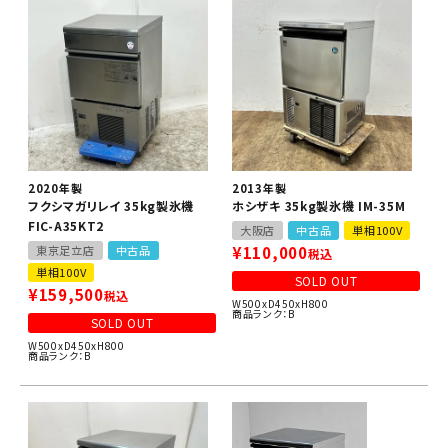
2020年製
2013年製
フクシマガリレイ 35kg製氷機
ホシザキ 35kg製氷機 IM-35M
FIC-A35KT2
大阪店
中古品
単相100V
東京足立店
中古品
¥
110,000
税込
単相100V
SOLD OUT
¥
159,500
税込
W500xD450xH800
商品ランク：B
SOLD OUT
W500xD450xH800
商品ランク：B