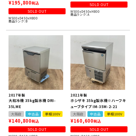
¥
195,800
税込
SOLD OUT
SOLD OUT
W500xD450xH800
商品ランク：A
W500xD450xH800
商品ランク：B
2017年製
2021年製
大和冷機 35kg製氷機 DRI-
ホシザキ 35kg製氷機※ハーフキ
35LME
ューブタイプ IM-35M-2-21
大阪店
中古品
単相100V
大阪店
中古品
単相100V
¥
140,800
¥
160,600
税込
税込
SOLD OUT
SOLD OUT