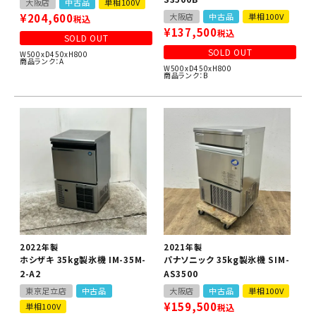
大阪店
中古品
単相100V
¥
204,600
大阪店
中古品
単相100V
税込
¥
137,500
税込
SOLD OUT
SOLD OUT
W500xD450xH800
商品ランク：A
W500xD450xH800
商品ランク：B
2022年製
2021年製
ホシザキ 35kg製氷機 IM-35M-
パナソニック 35kg製氷機 SIM-
2-A2
AS3500
東京足立店
中古品
大阪店
中古品
単相100V
¥
159,500
単相100V
税込