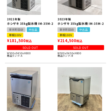
2021年製
2023年製
ホシザキ 35kg製氷機 IM-35M-2
ホシザキ 35kg製氷機 IM-35M-2
東京町田店
中古品
東京町田店
中古品
単相100V
単相100V
¥
181,500
¥
214,500
税込
税込
SOLD OUT
SOLD OUT
W500xD450xH800
W500xD450xH800
商品ランク：A
商品ランク：B