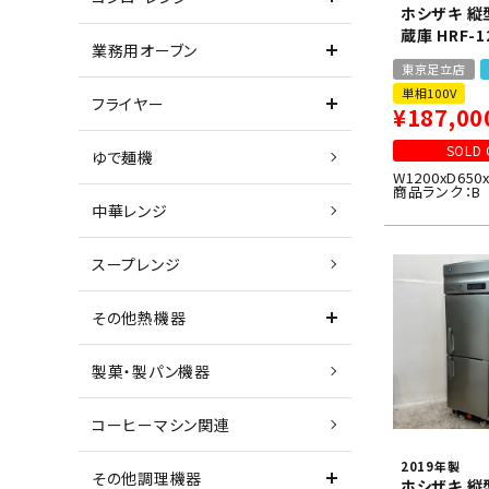
ホシザキ 縦
蔵庫 HRF-1
業務用オーブン
東京足立店
単相100V
フライヤー
¥
187,00
SOLD 
ゆで麺機
W1200xD650
商品ランク：B
中華レンジ
スープレンジ
その他熱機器
製菓・製パン機器
コーヒーマシン関連
2019年製
その他調理機器
ホシザキ 縦