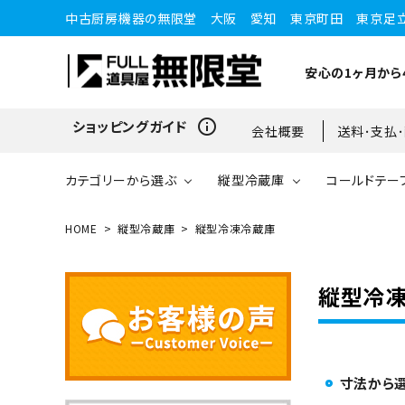
中古厨房機器の無限堂 大阪 愛知 東京町田 東京足
安心の1ヶ月から
info_outline
ショッピングガイド
会社概要
送料･支払
カテゴリーから選ぶ
縦型冷蔵庫
コールドテー
HOME
縦型冷蔵庫
縦型冷凍冷蔵庫
縦型冷蔵庫
縦型冷蔵庫
台下冷蔵庫
20kg～25kg
小型ショーケース
ガスコンロ
愛知店
縦型冷
ブラストチラー・ショックフ
ワインセラー・ワインクーラ
ショーケース
ドロワータイプ・他
65kg
リーザー
ー
寸法から