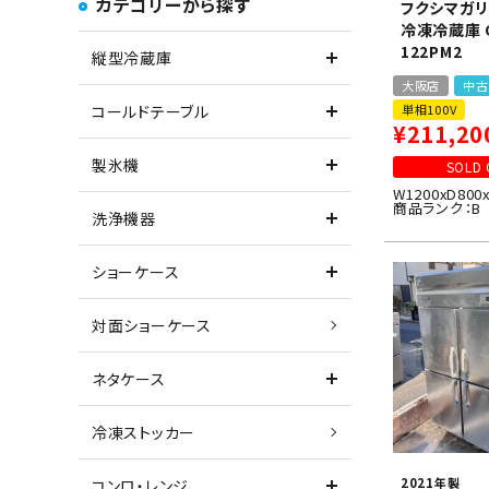
カテゴリーから探す
フクシマガリ
冷凍冷蔵庫 G
122PM2
縦型冷蔵庫
大阪店
中古
単相100V
コールドテーブル
¥
211,20
製氷機
SOLD 
W1200xD800
商品ランク：B
洗浄機器
ショーケース
対面ショーケース
ネタケース
冷凍ストッカー
2021年製
コンロ・レンジ