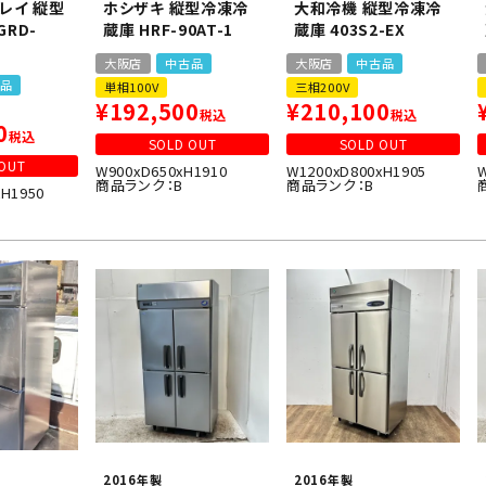
レイ 縦型
ホシザキ 縦型冷凍冷
大和冷機 縦型冷凍冷
RD-
蔵庫 HRF-90AT-1
蔵庫 403S2-EX
大阪店
中古品
大阪店
中古品
品
単相100V
三相200V
¥
192,500
¥
210,100
税込
税込
0
税込
SOLD OUT
SOLD OUT
OUT
W900xD650xH1910
W1200xD800xH1905
商品ランク：B
商品ランク：B
xH1950
2016年製
2016年製