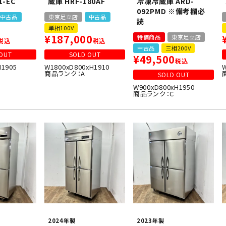
1-EC
蔵庫 HRF-180AF
冷凍冷蔵庫 ARD-
092PMD ※備考欄必
中古品
東京足立店
中古品
読
単相100V
¥
187,000
特価商品
東京足立店
税込
税込
中古品
三相200V
OUT
SOLD OUT
¥
49,500
税込
H1905
W1800xD800xH1910
商品ランク：A
SOLD OUT
W900xD800xH1950
商品ランク：C
2024年製
2023年製