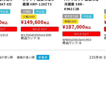
3AT-ED
蔵庫 HRF-120ZT3
冷蔵庫 SRR-
K961C2B
中古品
大阪店
中古品
東京足立店
中古品
三相200V
0
¥
149,600
単相100V
税込
税込
¥
187,000
税込
OUT
SOLD OUT
SOLD OUT
H1910
W1200xD650xH1890
商品ランク：B
W900xD650xH1950
商品ランク：B
225
件中
1
格が安い順
価格が高い順
新着順