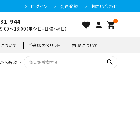
ログイン
会員登録
お問い合わせ
031-944
0
favorite
person
shopping_cart
:00～18:00（定休日-日曜・祝日）
クについて
ご来店のメリット
買取について
search
から選ぶ
洗浄機器
恒温高湿庫
恒温高湿庫
55kg
冷凍ショーケース
IH・電磁調理器・電気コンロ
東京足立店
冷凍ストッカー
95kg