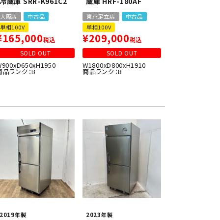
冷蔵庫 SRR-K961C2
蔵庫 HRF-180AF
大阪店
中古品
東京足立店
中古品
単相100V
単相100V
¥
165,000
¥
209,000
税込
税込
SOLD OUT
SOLD OUT
W900xD650xH1950
W1800xD800xH1910
商品ランク：B
商品ランク：B
2019年製
2023年製