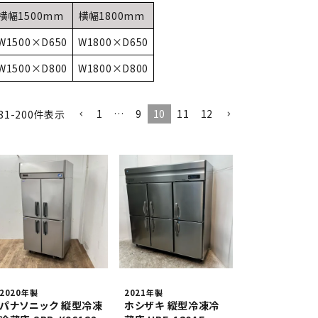
異形
ゆで麺機
横幅1500mm
横幅1800mm
W1500×D650
W1800×D650
製菓・製パン機器
W1500×D800
W1800×D800
1
…
9
10
11
12
店舗用家具
81
-
200
件表示
2020年製
2021年製
パナソニック 縦型冷凍
ホシザキ 縦型冷凍冷