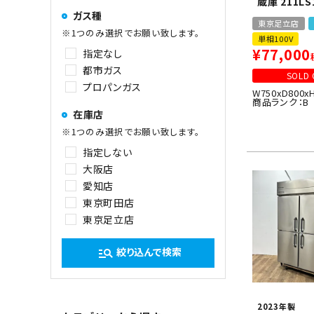
蔵庫 211LS
ガス種
東京足立店
※1つのみ選択でお願い致します。
単相100V
¥
77,000
指定なし
都市ガス
SOLD 
プロパンガス
W750xD800x
商品ランク：B
在庫店
※1つのみ選択でお願い致します。
指定しない
大阪店
愛知店
東京町田店
東京足立店
絞り込んで検索
manage_search
2023年製