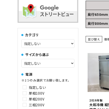
コンロ・レンジ
100kg以上
奥行650mm
中華レンジ
奥行800mm
カテゴリ
コーヒーマシン関連
並び替え
価
サイズから選ぶ
その他
電源
※1つのみ選択でお願い致します。
指定しない
単相100V
単相200V
2016年製
大和冷機 
三相200V