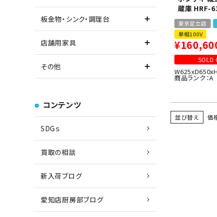
蔵庫 HRF-6
板金物・シンク・調理台
東京足立店
単相100V
¥
160,60
店舗用家具
SOLD 
その他
W625xD650x
商品ランク：A
コンテンツ
並び替え
価
SDGｓ
買取の相談
新入荷ブログ
愛知店厨房部ブログ