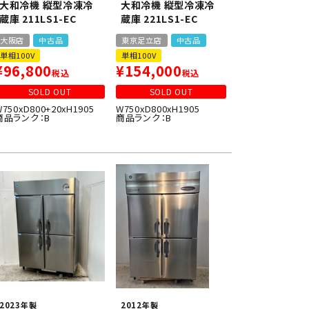
大和冷機 縦型冷凍冷
大和冷機 縦型冷凍冷
蔵庫 211LS1-EC
蔵庫 221LS1-EC
大阪店
中古品
東京足立店
中古品
単相100V
単相100V
¥
96,800
¥
154,000
税込
税込
SOLD OUT
SOLD OUT
W750xD800+20xH1905
W750xD800xH1905
商品ランク：B
商品ランク：B
2023年製
2012年製