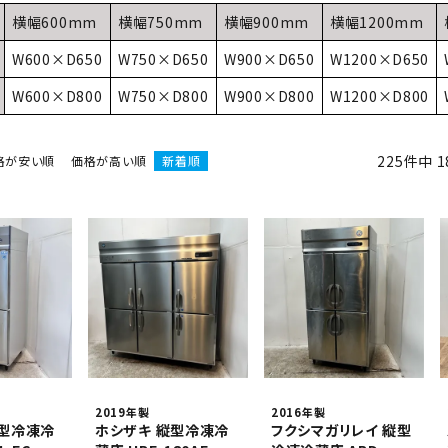
業務用オーブン
チップ・フレークアイス
フライヤー
ビッグアイス・その他
横幅600mm
横幅750mm
横幅900mm
横幅1200mm
W600×D650
W750×D650
W900×D650
W1200×D650
スープレンジ
その他熱機器
W600×D800
W750×D800
W900×D800
W1200×D800
その他調理機器
板金物・シンク・調理台
225
件中
1
格が安い順
価格が高い順
新着順
2019年製
2016年製
縦型冷凍冷
ホシザキ 縦型冷凍冷
フクシマガリレイ 縦型