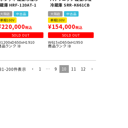
蔵庫 HRF-120AT-1
冷蔵庫 SRR-K661CB
大阪店
中古品
大阪店
中古品
単相100V
単相100V
¥
220,000
¥
154,000
税込
税込
SOLD OUT
SOLD OUT
W1200xD650xH1910
W615xD650xH1950
商品ランク：B
商品ランク：B
1
…
9
10
11
12
81
-
200
件表示