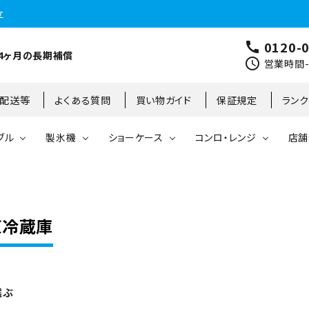
立
0120-
call
4ヶ月の長期補償
schedule
営業時間-9
･配送等
よくある質問
買い物ガイド
保証規定
ラン
ブル
製氷機
ショーケース
コンロ・レンジ
店舗
コールドテーブル
縦型冷凍庫
台下冷凍庫
35kg
リーチインタイプ
ガステーブル
大阪店
製氷機
縦型冷凍冷蔵庫
台下冷凍冷蔵庫
45kg
オープンショーケース
ガスレンジ
東京町田店
凍冷蔵庫
対面ショーケース
75kg
ホットショーケース
ネタケース
85kg
選ぶ