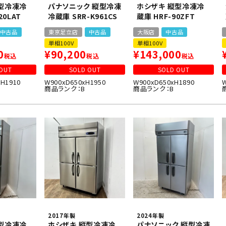
型冷凍冷
パナソニック 縦型冷凍
ホシザキ 縦型冷凍冷
20LAT
冷蔵庫 SRR-K961CS
蔵庫 HRF-90ZFT
中古品
東京足立店
中古品
大阪店
中古品
単相100V
単相100V
0
¥
90,200
¥
143,000
税込
税込
税込
OUT
SOLD OUT
SOLD OUT
xH1910
W900xD650xH1950
W900xD650xH1890
商品ランク：B
商品ランク：B
2017年製
2024年製
型冷凍冷
ホシザキ 縦型冷凍冷
パナソニック 縦型冷凍